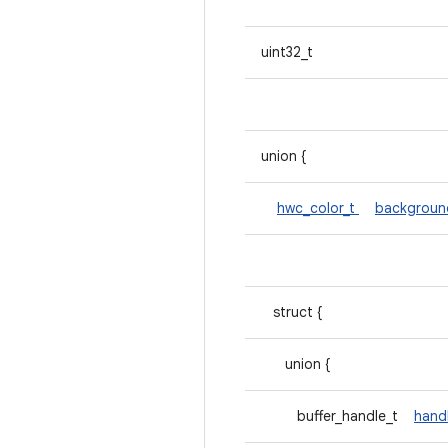
uint32_t
union {
hwc_color_t
backgroun
struct {
union {
buffer_handle_t
hand