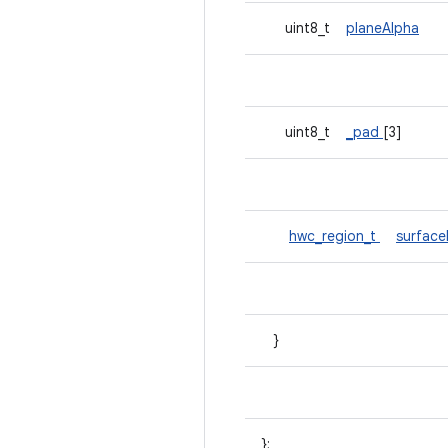
uint8_t
planeAlpha
uint8_t
_pad
[3]
hwc_region_t
surfac
}
};