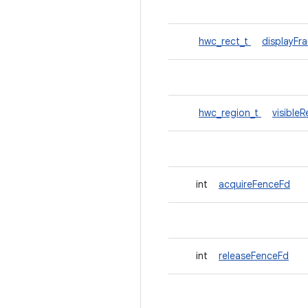
hwc_rect_t
displayFr
hwc_region_t
visible
int
acquireFenceFd
int
releaseFenceFd