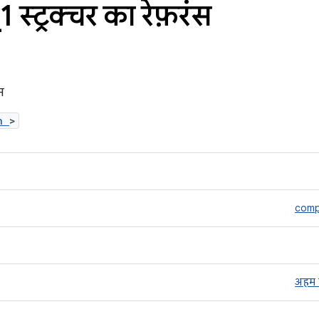
_
1 स्ट्रक्चर का रेफ़रंस
स
.h
>
comp
अहम 