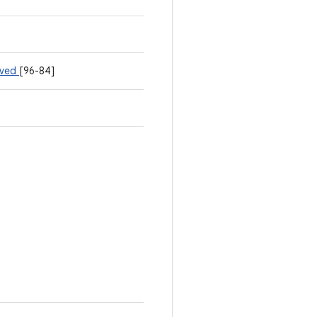
rved
[96-84]