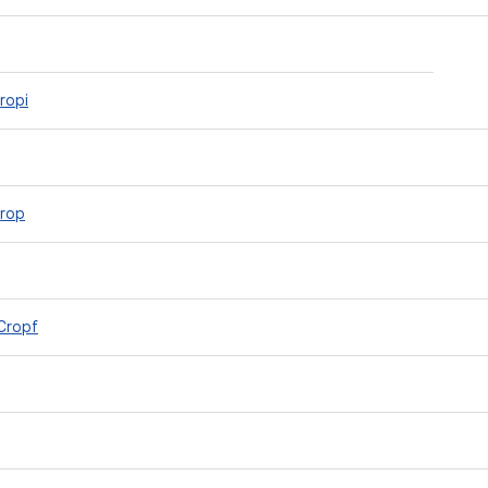
ropi
rop
Cropf