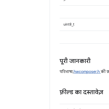
uint8_t
पूरी जानकारी
परिभाषा,
hwcomposer.h
की फ
फ़ील्ड का दस्तावेज़