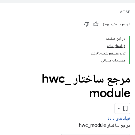
AOSP
این مرور مفید بود؟
در این صفحه
فیلدهای داده
توصیف همراه با جزئیات
مستندات میدانی
مرجع ساختار hwc
_
module
فیلدهای داده
مرجع ساختار hwc_module