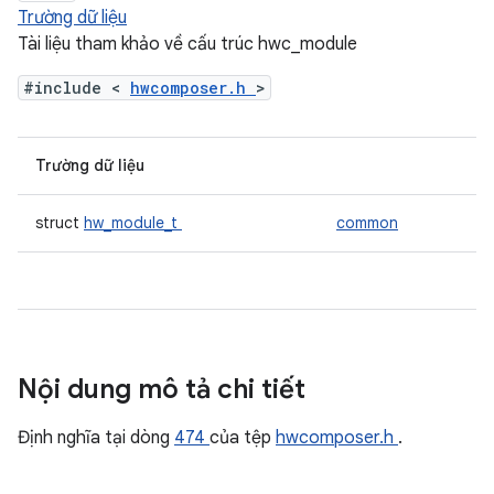
Trường dữ liệu
Tài liệu tham khảo về cấu trúc hwc_module
#include <
hwcomposer.h
>
Trường dữ liệu
struct
hw_module_t
common
Nội dung mô tả chi tiết
Định nghĩa tại dòng
474
của tệp
hwcomposer.h
.