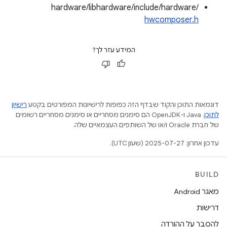
hardware/libhardware/include/hardware/
hwcomposer.h
המידע עזר לך?
דוגמאות התוכן והקוד שבדף הזה כפופות לרישיונות המפורטים בקטע
רישיון
לתוכן
.‏ Java ו-OpenJDK הם סימנים מסחריים או סימנים מסחריים רשומים
של חברת Oracle ו/או של השותפים העצמאיים שלה.
עדכון אחרון: 2025-07-27 (שעון UTC).
BUILD
מאגר Android
דרישות
להסבר על ההורדה