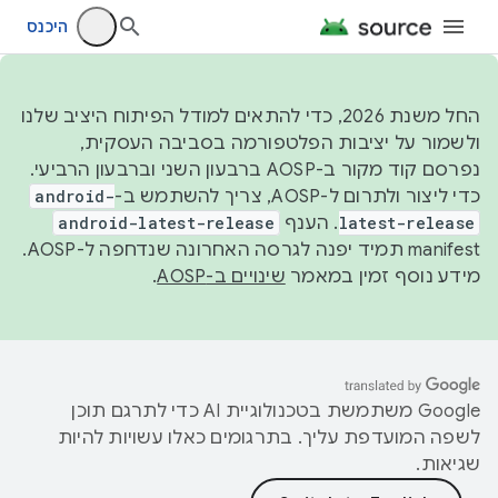
היכנס
החל משנת 2026, כדי להתאים למודל הפיתוח היציב שלנו
ולשמור על יציבות הפלטפורמה בסביבה העסקית,
נפרסם קוד מקור ב-AOSP ברבעון השני וברבעון הרביעי.
כדי ליצור ולתרום ל-AOSP, צריך להשתמש ב-
android-
latest-release
. הענף
android-latest-release
manifest תמיד יפנה לגרסה האחרונה שנדחפה ל-AOSP.
מידע נוסף זמין במאמר
שינויים ב-AOSP
.
‫Google משתמשת בטכנולוגיית AI כדי לתרגם תוכן
לשפה המועדפת עליך. בתרגומים כאלו עשויות להיות
שגיאות.