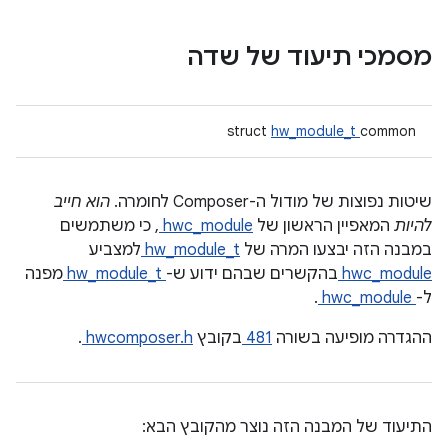
מסמכי תיעוד של שדה
struct
hw_module_t
common
שיטות נפוצות של מודול ה-Composer לחומרה.
הוא חייב
להיות
המאפיין הראשון של
hwc_module
, כי משתמשים
במבנה הזה יבצעו המרה של
hw_module_t
למצביע
hwc_module
בהקשרים שבהם ידוע ש-
hw_module_t
מפנה
ל-
hwc_module
.
ההגדרה מופיעה בשורה
481
בקובץ
hwcomposer.h
.
התיעוד של המבנה הזה נוצר מהקובץ הבא: