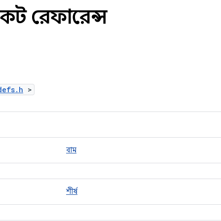
ট্রাকট রেফারেন্স
defs.h
>
বাম
শীর্ষ