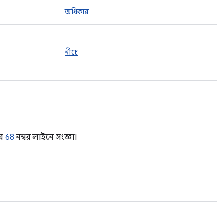
অধিকার
নীচে
র
68
নম্বর লাইনে সংজ্ঞা।