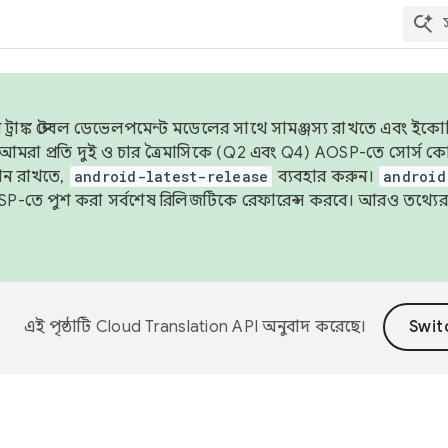
াঙ্ক স্টেবল ডেভেলপমেন্ট মডেলের সাথে সামঞ্জস্য রাখতে এবং ইকোসিস্ট
ে, আমরা প্রতি দুই ও চার ত্রৈমাসিকে (Q2 এবং Q4) AOSP-তে সোর্স
ান রাখতে,
android-latest-release
ব্যবহার করুন।
android
বদা AOSP-তে পুশ করা সর্বশেষ রিলিজটিকে রেফারেন্স করবে। আরও তথ্যের
এই পৃষ্ঠাটি
Cloud Translation API
অনুবাদ করেছে।