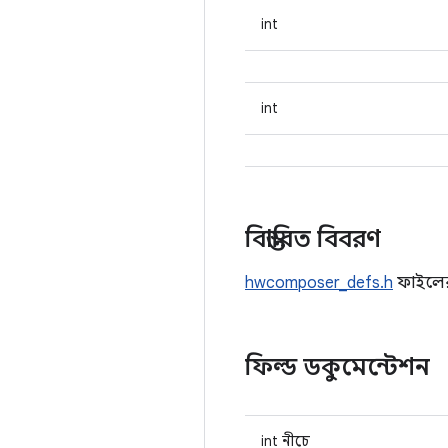
int
int
বিস্তারিত বিবরণ
hwcomposer_defs.h
ফাইলে
ফিল্ড ডকুমেন্টেশন
int নীচে