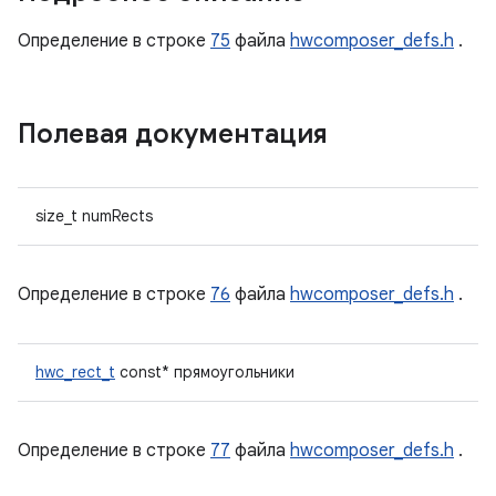
Определение в строке
75
файла
hwcomposer_defs.h
.
Полевая документация
size_t numRects
Определение в строке
76
файла
hwcomposer_defs.h
.
hwc_rect_t
const* прямоугольники
Определение в строке
77
файла
hwcomposer_defs.h
.