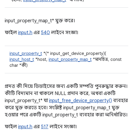
input_property_map_t* মুক্ত করে।
ফাইল
input.h
এর
540
লাইনে সংজ্ঞা।
input_property_t
*(* input_get_device_property)(
input_host_t
*host,
input_property_map_t
*মানচিত্র, const
char *কী)
প্রদত্ত কী দিয়ে ডিভাইসের জন্য একটি সম্পত্তি পুনরুদ্ধার করুন।
কীটি বিদ্যমান না থাকলে NULL প্রদান করে, অথবা একটি
input_property_t* যা
input_free_device_property()
ব্যবহার
করে মুক্ত করতে হবে। সংশ্লিষ্ট input_property_map_t মুক্ত
হওয়ার পরে একটি input_property_t ব্যবহার করা অনির্ধারিত।
ফাইল
input.h
এর
517
লাইনে সংজ্ঞা।