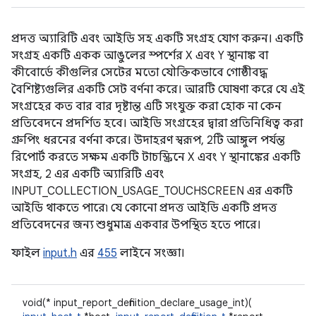
প্রদত্ত অ্যারিটি এবং আইডি সহ একটি সংগ্রহ যোগ করুন। একটি
সংগ্রহ একটি একক আঙুলের স্পর্শের X এবং Y স্থানাঙ্ক বা
কীবোর্ডে কীগুলির সেটের মতো যৌক্তিকভাবে গোষ্ঠীবদ্ধ
বৈশিষ্ট্যগুলির একটি সেট বর্ণনা করে। আরটি ঘোষণা করে যে এই
সংগ্রহের কত বার বার দৃষ্টান্ত এটি সংযুক্ত করা হোক না কেন
প্রতিবেদনে প্রদর্শিত হবে। আইডি সংগ্রহের দ্বারা প্রতিনিধিত্ব করা
গ্রুপিং ধরনের বর্ণনা করে। উদাহরণ স্বরূপ, 2টি আঙ্গুল পর্যন্ত
রিপোর্ট করতে সক্ষম একটি টাচস্ক্রিনে X এবং Y স্থানাঙ্কের একটি
সংগ্রহ, 2 এর একটি অ্যারিটি এবং
INPUT_COLLECTION_USAGE_TOUCHSCREEN এর একটি
আইডি থাকতে পারে৷ যে কোনো প্রদত্ত আইডি একটি প্রদত্ত
প্রতিবেদনের জন্য শুধুমাত্র একবার উপস্থিত হতে পারে।
ফাইল
input.h
এর
455
লাইনে সংজ্ঞা।
void(* input_report_definition_declare_usage_int)(