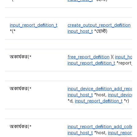
input_report_definition_t
create_output_report_definition
)(
*(*
input_host_t
*হোস্ট)
অকার্যকর(*
free_report_definition
)(
input_host
input_report_definition_t
*report_d
অকার্যকর(*
input_device_definition_add_report
input_host_t
*host,
input_device_de
*d,
input_report_definition_t
*r)
অকার্যকর(*
input_report_definition_add_collec
input_host_t
*host,
input_report_de