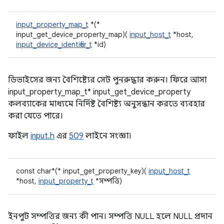
input_property_map_t
*(*
input_get_device_property_map)(
input_host_t
*host,
input_device_identifier_t
*id)
ডিভাইসের জন্য বৈশিষ্ট্যের সেট পুনরুদ্ধার করুন। ফিরে আসা
input_property_map_t* input_get_device_property
কলব্যাকের মাধ্যমে নির্দিষ্ট বৈশিষ্ট্য অনুসন্ধান করতে ব্যবহার
করা যেতে পারে।
ফাইল
input.h
এর
509
লাইনে সংজ্ঞা।
const char*(* input_get_property_key)(
input_host_t
*host,
input_property_t
*সম্পত্তি)
ইনপুট সম্পত্তির জন্য কী পান। সম্পত্তি NULL হলে NULL প্রদান