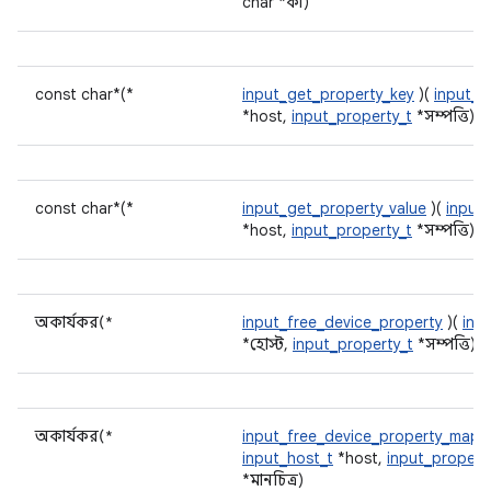
char *কী)
const char*(*
input_get_property_key
)(
input_h
*host,
input_property_t
*সম্পত্তি)
const char*(*
input_get_property_value
)(
input
*host,
input_property_t
*সম্পত্তি)
অকার্যকর(*
input_free_device_property
)(
inp
*হোস্ট,
input_property_t
*সম্পত্তি)
অকার্যকর(*
input_free_device_property_map
)
input_host_t
*host,
input_propert
*মানচিত্র)