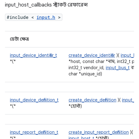
input_host_callbacks স্ট্রাকট রেফারেন্স
#include <
input.h
>
ডেটা ক্ষেত্র
input_device_identifier_t
create_device_identifier
)(
input_ho
*(*
*host, const char *নাম, int32_t pr
int32_t vendor_id,
input_bus_t
বাস,
char *unique_id)
input_device_definition_t
create_device_definition
)(
input_h
*(*
*হোস্ট)
input_report_definition_t
create_input_report_definition
)(
*(*
input_host_t
*হোস্ট)