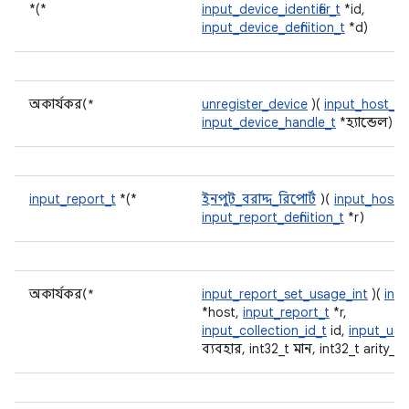
*(*
input_device_identifier_t
*id,
input_device_definition_t
*d)
অকার্যকর(*
unregister_device
)(
input_host_t
*
input_device_handle_t
*হ্যান্ডেল)
input_report_t
*(*
ইনপুট_বরাদ্দ_রিপোর্ট
)(
input_host_
input_report_definition_t
*r)
অকার্যকর(*
input_report_set_usage_int
)(
inp
*host,
input_report_t
*r,
input_collection_id_t
id,
input_usa
ব্যবহার, int32_t মান, int32_t arity_i