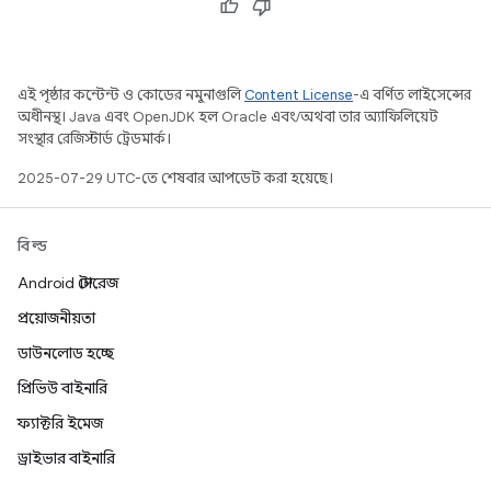
এই পৃষ্ঠার কন্টেন্ট ও কোডের নমুনাগুলি
Content License
-এ বর্ণিত লাইসেন্সের
অধীনস্থ। Java এবং OpenJDK হল Oracle এবং/অথবা তার অ্যাফিলিয়েট
সংস্থার রেজিস্টার্ড ট্রেডমার্ক।
2025-07-29 UTC-তে শেষবার আপডেট করা হয়েছে।
বিল্ড
Android স্টোরেজ
প্রয়োজনীয়তা
ডাউনলোড হচ্ছে
প্রিভিউ বাইনারি
ফ্যাক্টরি ইমেজ
ড্রাইভার বাইনারি