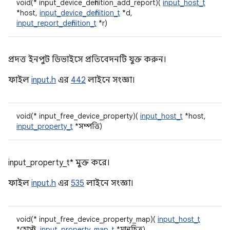
void(* input_device_definition_add_report)(
input_host_t
*host,
input_device_definition_t
*d,
input_report_definition_t
*r)
প্রদত্ত ইনপুট ডিভাইসে প্রতিবেদনটি যুক্ত করুন।
ফাইল
input.h
এর
442
লাইনে সংজ্ঞা।
void(* input_free_device_property)(
input_host_t
*host,
input_property_t
*সম্পত্তি)
input_property_t* মুক্ত করে।
ফাইল
input.h
এর
535
লাইনে সংজ্ঞা।
void(* input_free_device_property_map)(
input_host_t
*হোস্ট,
input_property_map_t
*মানচিত্র)