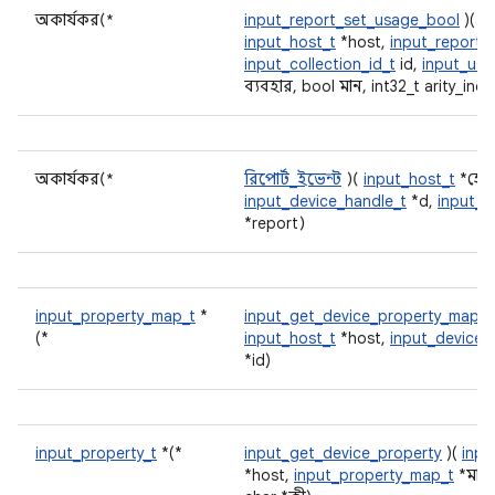
অকার্যকর(*
input_report_set_usage_bool
)(
input_host_t
*host,
input_report_t
input_collection_id_t
id,
input_usa
ব্যবহার, bool মান, int32_t arity_inde
অকার্যকর(*
রিপোর্ট_ইভেন্ট
)(
input_host_t
*হোস্
input_device_handle_t
*d,
input_r
*report)
input_property_map_t
*
input_get_device_property_map
)(
(*
input_host_t
*host,
input_device_id
*id)
input_property_t
*(*
input_get_device_property
)(
inpu
*host,
input_property_map_t
*মানচ