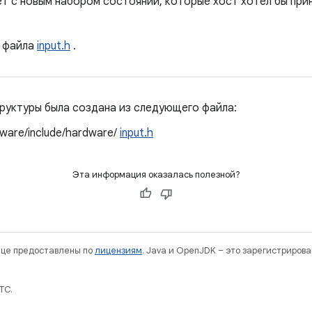
т с новым набором состояний, которые хост хотел бы прин
файла
input.h
.
руктуры была создана из следующего файла:
ware/include/hardware/
input.h
Эта информация оказалась полезной?
нице предоставлены по
лицензиям
. Java и OpenJDK – это зарегистриров
TC.