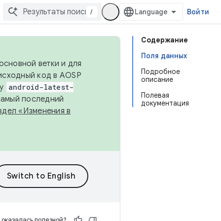
/
Войти
Содержание
Поля данных
основной ветки и для
Подробное
исходный код в AOSP
описание
ку
android-latest-
Полевая
 самый последний
документация
здел «Изменения в
 оказалась полезной?