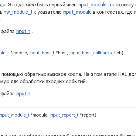
да. Это
должен
быть первый член
input_module
, поскольку
ть
hw_module_t
к указателю
input_module
в контекстах, где 
.
файла
input.h
.
ule_t
*module,
input_host_t
*host,
input_host_callbacks_t
cb)
 помощью обратных вызовов хоста. На этом этапе HAL до
мую для обработки входных событий.
файла
input.h
.
input_module_t
*module,
input_report_t
*report)