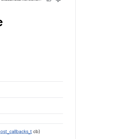
e
host_callbacks_t
cb)