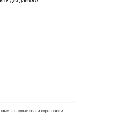
ять для данного
анные товарные знаки корпорации