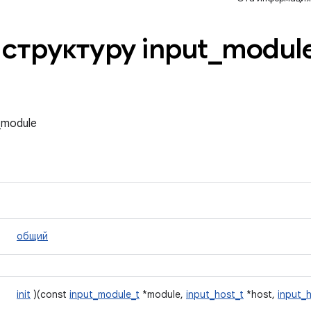
структуру input
_
modul
_module
общий
init
)(const
input_module_t
*module,
input_host_t
*host,
input_