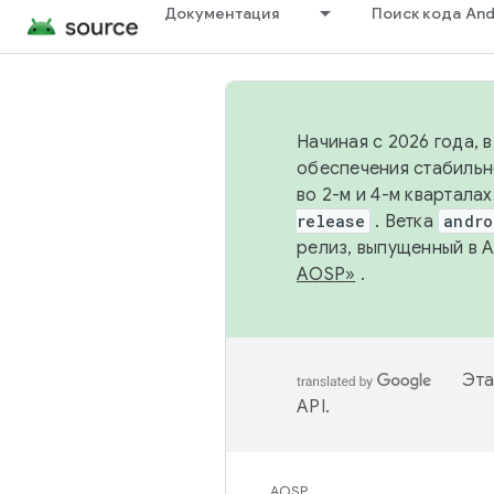
Документация
Поиск кода And
Начиная с 2026 года, 
обеспечения стабильн
во 2-м и 4-м квартала
release
. Ветка
andro
релиз, выпущенный в 
AOSP»
.
Эта
API
.
AOSP