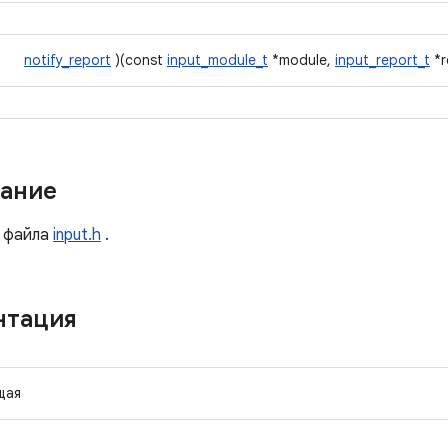
notify_report
)(const
input_module_t
*module,
input_report_t
*r
ание
файла
input.h
.
нтация
щая