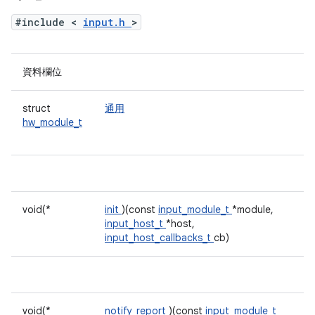
#include <
input.h
>
資料欄位
struct
通用
hw_module_t
void(*
init
)(const
input_module_t
*module,
input_host_t
*host,
input_host_callbacks_t
cb)
void(*
notify_report
)(const
input_module_t