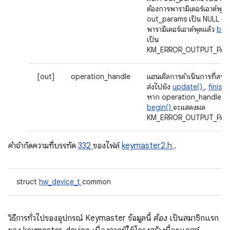
ต้องการพารามิเตอร์เอาต์พุต
out_params เป็น NULL แล
พารามิเตอร์เอาต์พุตแล้ว
beg
เป็น
KM_ERROR_OUTPUT_PAR
[out]
operation_handle
แฮนเดิลการดำเนินการที่สร้างข
ส่งไปยัง
update()
,
finish(
หาก operation_handle เป
begin()
จะแสดงผล
KM_ERROR_OUTPUT_PAR
คําจํากัดความที่บรรทัด
332
ของไฟล์
keymaster2.h
.
struct
hw_device_t
common
วิธีการทั่วไปของอุปกรณ์ Keymaster ข้อมูลนี้
ต้อง
เป็นสมาชิกแรก