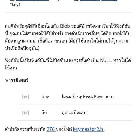
*key)
ลบคีย์หรือคู่คีย์ที่เชื่อมโยงกับ Blob ของคีย์ หลังจากเรียกใช้ฟังก์ชัน
นี้ คุณจะไม่สามารถใช้คีย์สำหรับการดำเนินการอื่นๆ ได้อีก อาจใช้กับ
คีย์จากรูทความน่าเชื่อถือภายนอก (คีย์ที่ใช้งานไม่ได้ภายใต้รูทความ
น่าเชื่อถือปัจจุบัน)
ฟังก์ชันนี้เป็นฟังก์ชันที่ไม่บังคับและควรตั้งค่าเป็น NULL หากไม่ได้
ใช้งาน
พารามิเตอร์
[in]
dev
โครงสร้างอุปกรณ์ Keymaster
[in]
คีย์
กุญแจที่จะลบ
คําจํากัดความที่บรรทัด
276
ของไฟล์
keymaster2.h
.