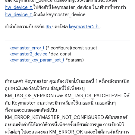
ของ keymaster_device เนื่องจากผู้ใช้โครงสร้างนี้จะแคสต์
hw_device_t
ไปยังตัวชี้ keymaster_device ในบริบทที่ทราบว่า
hw_device_t
อ้างอิง keymaster_device
คําจํากัดความที่บรรทัด
35
ของไฟล์
keymaster2.h
.
keymaster_error_t
(* configure)(const struct
keymaster2_device
*dev, const
keymaster_key_param_set_t
*params)
กำหนดค่า Keymaster คุณต้องเรียกใช้เมธอดนี้ 1 ครั้งหลังจากเปิด
อุปกรณ์และก่อนใช้งาน ข้อมูลนี้ใช้เพื่อระบุ
KM_TAG_OS_VERSION และ KM_TAG_OS_PATCHLEVEL ให้
กับ Keymaster จนกว่าจะมีการเรียกใช้เมธอดนี้ เมธอดอื่นๆ
ทั้งหมดจะแสดงผลลัพธ์เป็น
KM_ERROR_KEYMASTER_NOT_CONFIGURED คีย์มาสเตอร์
จะยอมรับค่าที่ได้จากวิธีการนี้เพียงครั้งเดียวต่อการบูต การเรียกใช้
ครั้งต่อๆ ไปจะแสดงผล KM_ERROR_OK แต่จะไม่มีการดําเนินการ