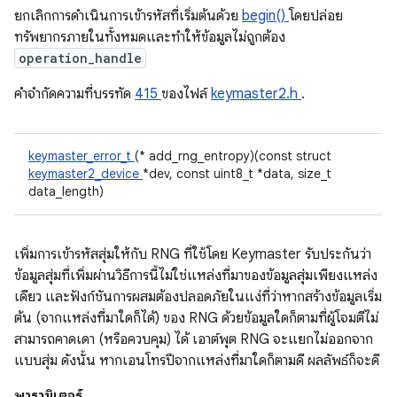
ยกเลิกการดำเนินการเข้ารหัสที่เริ่มต้นด้วย
begin()
โดยปล่อย
ทรัพยากรภายในทั้งหมดและทำให้ข้อมูลไม่ถูกต้อง
operation_handle
คําจํากัดความที่บรรทัด
415
ของไฟล์
keymaster2.h
.
keymaster_error_t
(* add_rng_entropy)(const struct
keymaster2_device
*dev, const uint8_t *data, size_t
data_length)
เพิ่มการเข้ารหัสสุ่มให้กับ RNG ที่ใช้โดย Keymaster รับประกันว่า
ข้อมูลสุ่มที่เพิ่มผ่านวิธีการนี้ไม่ใช่แหล่งที่มาของข้อมูลสุ่มเพียงแหล่ง
เดียว และฟังก์ชันการผสมต้องปลอดภัยในแง่ที่ว่าหากสร้างข้อมูลเริ่ม
ต้น (จากแหล่งที่มาใดก็ได้) ของ RNG ด้วยข้อมูลใดก็ตามที่ผู้โจมตีไม่
สามารถคาดเดา (หรือควบคุม) ได้ เอาต์พุต RNG จะแยกไม่ออกจาก
แบบสุ่ม ดังนั้น หากเอนโทรปีจากแหล่งที่มาใดก็ตามดี ผลลัพธ์ก็จะดี
พารามิเตอร์