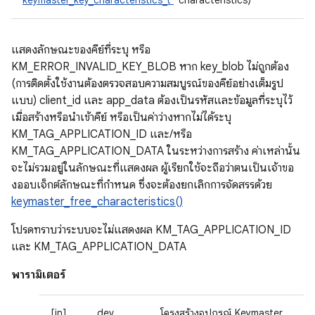
keymaster_key_characteristics_t
*characteristics)
แสดงลักษณะของคีย์ที่ระบุ หรือ
KM_ERROR_INVALID_KEY_BLOB หาก key_blob ไม่ถูกต้อง
(การติดตั้งใช้งานต้องตรวจสอบความสมบูรณ์ของคีย์อย่างเต็มรูป
แบบ) client_id และ app_data ต้องเป็นรหัสและข้อมูลที่ระบุไว้
เมื่อสร้างหรือนําเข้าคีย์ หรือเป็นค่าว่างหากไม่ได้ระบุ
KM_TAG_APPLICATION_ID และ/หรือ
KM_TAG_APPLICATION_DATA ในระหว่างการสร้าง ค่าเหล่านั้น
จะไม่รวมอยู่ในลักษณะที่แสดงผล ผู้เรียกใช้จะถือว่าตนเป็นเจ้าขอ
งออบเจ็กต์ลักษณะที่กําหนด ซึ่งจะต้องยกเลิกการจัดสรรด้วย
keymaster_free_characteristics()
โปรดทราบว่าระบบจะไม่แสดงผล KM_TAG_APPLICATION_ID
และ KM_TAG_APPLICATION_DATA
พารามิเตอร์
[in]
dev
โครงสร้างอุปกรณ์ Keymaster