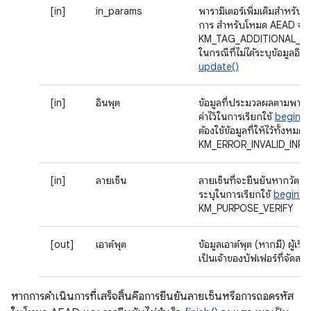
[in]
in_params
พารามิเตอร์เพิ่มเติมสําหรับก
การ สําหรับโหมด AEAD จะใช้
KM_TAG_ADDITIONAL_DA
ในกรณีที่ไม่ได้ระบุข้อมูลอิน
update()
[in]
อินพุต
ข้อมูลที่ประมวลผลตามพารามิเ
ค่าไว้ในการเรียกใช้
begin()
ต้องใช้ข้อมูลที่ให้ไว้ทั้งหม
KM_ERROR_INVALID_INP
[in]
ลายเซ็น
ลายเซ็นที่จะยืนยันหากวัตถุป
ระบุในการเรียกใช้
begin()
KM_PURPOSE_VERIFY
[out]
เอาต์พุต
ข้อมูลเอาต์พุต (หากมี) ผู้เรีย
เป็นเจ้าของบัฟเฟอร์ที่จัดสรร
หากการดำเนินการที่เสร็จสิ้นคือการยืนยันลายเซ็นหรือการถอดรหัส