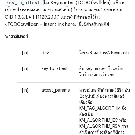
key_to_attest
ใน Keymaster (TODO(swillden): อธิบาย
เนื้อหาใบรับรองอย่างละเอียดยิ่งขึ้น) ใบรับรองจะมีส่วนขยายที่มี
OID 1.3.6.1.4.1.11129.2.1.17 และค่าที่กําหนดไว้ใน
<TODO:swillden – insert link here> ซึ่งมีคําอธิบายคีย์
พารามิเตอร์
[in]
dev
โครงสร้างอุปกรณ์ Keymaster
[in]
key_to_attest
คีย์ Keymaster ที่จะสร้าง
ใบรับรองการรับรอง
[in]
attest_params
พารามิเตอร์ที่กําหนดวิธียืนยัน
ปัจจุบันมีเพียงพารามิเตอร์
เดียวคือ
KM_TAG_ALGORITHM ซึ่ง
ต้องเป็น
KM_ALGORITHM_EC หรือ
KM_ALGORITHM_RSA การ
ดำเนินการนี้จะเลือกคีย์การ