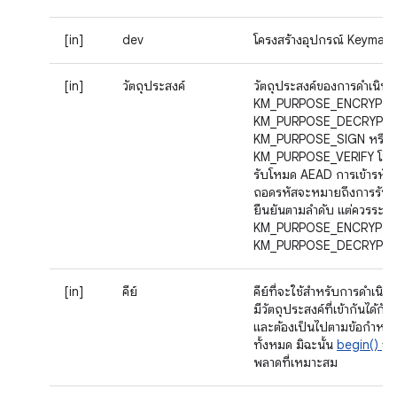
[in]
dev
โครงสร้างอุปกรณ์ Keymast
[in]
วัตถุประสงค์
วัตถุประสงค์ของการดำเนินกา
KM_PURPOSE_ENCRYPT,
KM_PURPOSE_DECRYPT,
KM_PURPOSE_SIGN หรือ
KM_PURPOSE_VERIFY โปรด
รับโหมด AEAD การเข้ารหั
ถอดรหัสจะหมายถึงการรับ
ยืนยันตามลําดับ แต่ควรระบุเ
KM_PURPOSE_ENCRYPT 
KM_PURPOSE_DECRYPT
[in]
คีย์
คีย์ที่จะใช้สำหรับการดำเนิ
มีวัตถุประสงค์ที่เข้ากันได้กับ
และต้องเป็นไปตามข้อกำหน
ทั้งหมด มิฉะนั้น
begin()
จะ
พลาดที่เหมาะสม