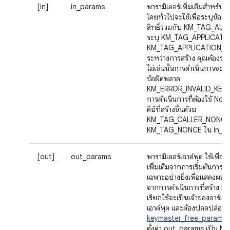
[in]
in_params
พารามิเตอร์เพิ่มเติมสําหรับ
โดยทั่วไปจะใช้เพื่อระบุข้อ
สิทธิ์ร่วมกับ KM_TAG_A
ระบุ KM_TAG_APPLICATIO
KM_TAG_APPLICATION_DA
ระหว่างการสร้าง คุณต้องระบุค่
ไม่เช่นนั้นการดำเนินการจะ
ข้อผิดพลาด
KM_ERROR_INVALID_KEY_B
การดำเนินการที่ต้องใช้ Non
คีย์ที่สร้างขึ้นด้วย
KM_TAG_CALLER_NONCE 
KM_TAG_NONCE ใน in_p
[out]
out_params
พารามิเตอร์เอาต์พุต ใช้เพื่อ
เพิ่มเติมจากการเริ่มต้นการด
เฉพาะอย่างยิ่งเพื่อแสดงผล 
จากการดำเนินการที่สร้าง IV 
เรียกใช้จะเป็นเจ้าของอาร์เรย
เอาต์พุต และต้องปลดปล่อยด
keymaster_free_param_s
ตั้งค่า out_params เป็น NU