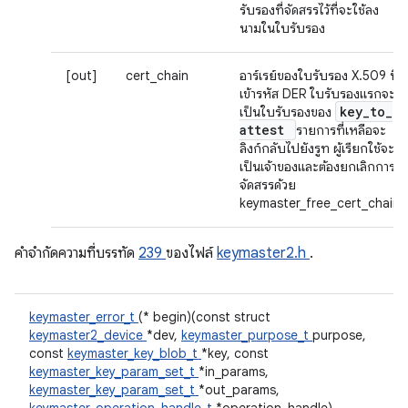
รับรองที่จัดสรรไว้ที่จะใช้ลง
นามในใบรับรอง
[out]
cert_chain
อาร์เรย์ของใบรับรอง X.509 ที่
เข้ารหัส DER ใบรับรองแรกจะ
key
_
to
_
เป็นใบรับรองของ
attest
รายการที่เหลือจะ
ลิงก์กลับไปยังรูท ผู้เรียกใช้จะ
เป็นเจ้าของและต้องยกเลิกการ
จัดสรรด้วย
keymaster_free_cert_chain
คําจํากัดความที่บรรทัด
239
ของไฟล์
keymaster2.h
.
keymaster_error_t
(* begin)(const struct
keymaster2_device
*dev,
keymaster_purpose_t
purpose,
const
keymaster_key_blob_t
*key, const
keymaster_key_param_set_t
*in_params,
keymaster_key_param_set_t
*out_params,