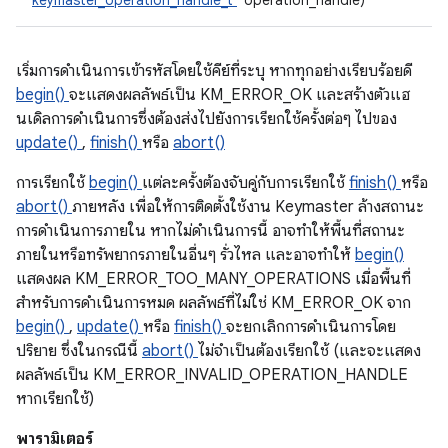
keymaster_operation_handle_t
*operation_handle)
เริ่มการดำเนินการเข้ารหัสโดยใช้คีย์ที่ระบุ หากทุกอย่างเรียบร้อยดี
begin()
จะแสดงผลลัพธ์เป็น KM_ERROR_OK และสร้างตัวแฮ
นเดิลการดำเนินการซึ่งต้องส่งไปยังการเรียกใช้ครั้งต่อๆ ไปของ
update()
,
finish()
หรือ
abort()
การเรียกใช้
begin()
แต่ละครั้งต้องจับคู่กับการเรียกใช้
finish()
หรือ
abort()
ภายหลัง เพื่อให้การติดตั้งใช้งาน Keymaster ล้างสถานะ
การดำเนินการภายใน หากไม่ดำเนินการนี้ อาจทำให้พื้นที่สถานะ
ภายในหรือทรัพยากรภายในอื่นๆ รั่วไหล และอาจทำให้
begin()
แสดงผล KM_ERROR_TOO_MANY_OPERATIONS เมื่อพื้นที่
สำหรับการดำเนินการหมด ผลลัพธ์ที่ไม่ใช่ KM_ERROR_OK จาก
begin()
,
update()
หรือ
finish()
จะยกเลิกการดำเนินการโดย
ปริยาย ซึ่งในกรณีนี้
abort()
ไม่จําเป็นต้องเรียกใช้ (และจะแสดง
ผลลัพธ์เป็น KM_ERROR_INVALID_OPERATION_HANDLE
หากเรียกใช้)
พารามิเตอร์