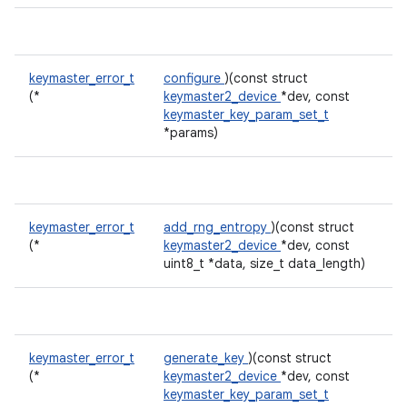
keymaster_error_t
configure
)(const struct
(*
keymaster2_device
*dev, const
keymaster_key_param_set_t
*params)
keymaster_error_t
add_rng_entropy
)(const struct
(*
keymaster2_device
*dev, const
uint8_t *data, size_t data_length)
keymaster_error_t
generate_key
)(const struct
(*
keymaster2_device
*dev, const
keymaster_key_param_set_t