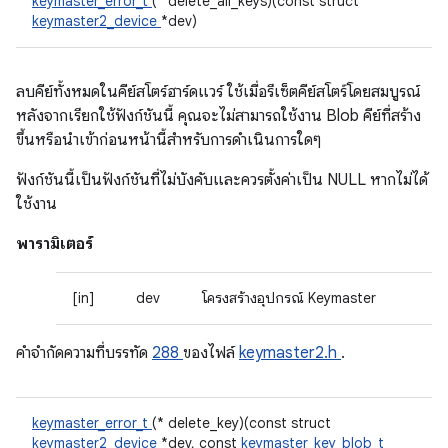
keymaster_error_t
(* delete_all_keys)(const struct
keymaster2_device
*dev)
ลบคีย์ทั้งหมดในคีย์สโตร์ฮาร์ดแวร์ ใช้เมื่อรีเซ็ตคีย์สโตร์โดยสมบูรณ์
หลังจากเรียกใช้ฟังก์ชันนี้ คุณจะไม่สามารถใช้งาน Blob คีย์ที่สร้าง
ขึ้นหรือนําเข้าก่อนหน้านี้สําหรับการดำเนินการใดๆ
ฟังก์ชันนี้เป็นฟังก์ชันที่ไม่บังคับและควรตั้งค่าเป็น NULL หากไม่ได้
ใช้งาน
พารามิเตอร์
[in]
dev
โครงสร้างอุปกรณ์ Keymaster
คําจํากัดความที่บรรทัด
288
ของไฟล์
keymaster2.h
.
keymaster_error_t
(* delete_key)(const struct
keymaster2_device
*dev, const
keymaster_key_blob_t