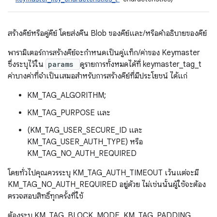
สร้างคีย์หรือคู่คีย์ โดยส่งคืน Blob ของคีย์และ/หรือคําอธิบายของคีย์
พารามิเตอร์การสร้างคีย์จะกำหนดเป็นคู่แท็ก/ค่าของ Keymaster
ซึ่งระบุไว้ใน
params
ดูรายการทั้งหมดได้ที่ keymaster_tag_t
ค่าบางค่าที่จําเป็นเสมอสําหรับการสร้างคีย์ที่มีประโยชน์ ได้แก่
KM_TAG_ALGORITHM;
KM_TAG_PURPOSE และ
(KM_TAG_USER_SECURE_ID และ
KM_TAG_USER_AUTH_TYPE) หรือ
KM_TAG_NO_AUTH_REQUIRED
โดยทั่วไปคุณควรระบุ KM_TAG_AUTH_TIMEOUT เว้นแต่จะมี
KM_TAG_NO_AUTH_REQUIRED อยู่ด้วย ไม่เช่นนั้นผู้ใช้จะต้อง
ตรวจสอบสิทธิ์ทุกครั้งที่ใช้
ต้องระบุ KM_TAG_BLOCK_MODE, KM_TAG_PADDING,