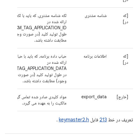
[که
شناسه مشتری
لکه شناسه مشتری، که باید با لکه
در]
ارائه شده در
KM_TAG_APPLICATION_ID در
طول تولید کلید (در صورت وجود)
مطابقت داشته باشد.
[که
اطلاعات برنامه
حباب داده برنامه، که باید با حباب
در]
ارائه شده در
KM_TAG_APPLICATION_DATA
در طول تولید کلید (در صورت
وجود) مطابقت داشته باشد.
[خارج]
export_data
مواد کلیدی صادر شده تماس گیرنده
مالکیت را به عهده می گیرد.
تعریف در خط
213
فایل
keymaster2.h
.