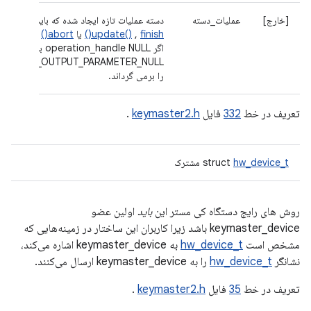
[خارج]
عملیات_دسته
دسته عملیات تازه ایجاد شده که باید به
finish()
,
update()
یا
abort()
ارسال شود.
اگر operation_handle NULL باشد،
gin()
M_ERROR_OUTPUT_PARAMETER_NULL
را برمی گرداند.
تعریف در خط
332
فایل
keymaster2.h
.
hw_device_t
struct
مشترک
روش های رایج دستگاه کی مستر این
باید
اولین عضو
keymaster_device باشد زیرا کاربران این ساختار در زمینه‌هایی که
مشخص است
hw_device_t
به keymaster_device اشاره می‌کند،
نشانگر
hw_device_t
را به keymaster_device ارسال می‌کنند.
تعریف در خط
35
فایل
keymaster2.h
.