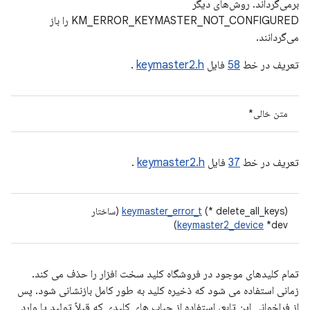
برمی‌گرداند. روش‌های دیگر
KM_ERROR_KEYMASTER_NOT_CONFIGURED را باز
می‌گردانند.
تعریف در خط
58
فایل
keymaster2.h
.
متن خالی*
تعریف در خط
37
فایل
keymaster2.h
.
(* delete_all_keys) (ساختار
keymaster_error_t
keymaster2_device
*dev)
تمام کلیدهای موجود در فروشگاه کلید سخت افزار را حذف می کند.
زمانی استفاده می شود که ذخیره کلید به طور کامل بازنشانی شود. پس
از فراخوانی این تابع، استفاده از حباب های کلیدی که قبلاً تولید یا وارد