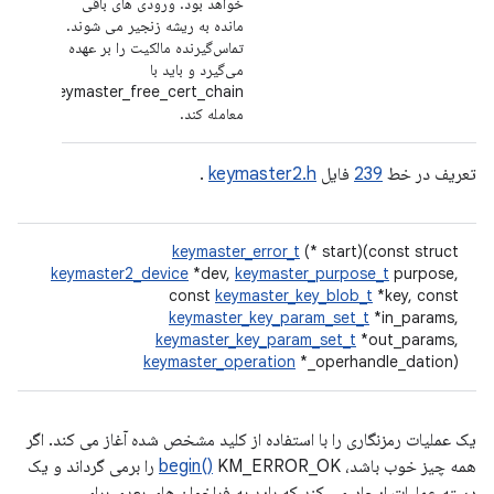
خواهد بود. ورودی های باقی
مانده به ریشه زنجیر می شوند.
تماس‌گیرنده مالکیت را بر عهده
می‌گیرد و باید با
keymaster_free_cert_chain
معامله کند.
تعریف در خط
239
فایل
keymaster2.h
.
keymaster_error_t
(* start)(const struct
keymaster2_device
*dev,
keymaster_purpose_t
purpose,
const
keymaster_key_blob_t
*key, const
keymaster_key_param_set_t
*in_params,
keymaster_key_param_set_t
*out_params,
keymaster_operation
*_operhandle_dation)
یک عملیات رمزنگاری را با استفاده از کلید مشخص شده آغاز می کند. اگر
همه چیز خوب باشد،
begin()
KM_ERROR_OK را برمی گرداند و یک
دسته عملیات ایجاد می کند که باید به فراخوان های بعدی برای