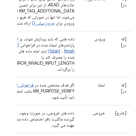
در]
حالت‌های AEAD، از این برای تعیین
KM_TAG_ADDITIONAL_DATA استفاده
می‌شود، اما تنها در صورتی که هیچ داده
ورودی برای
به‌روزرسانی ()
ارائه نشده باشد.
[که
ورودی
داده هایی که باید پردازش شوند، بر اساس
در]
پارامترهای ایجاد شده در فراخوانی
()
finish()
.
start
باید تمام داده های ارائه
شده را مصرف کند یا
KM_ERROR_INVALID_INPUT_LENGTH
را برگرداند.
[که
امضا
اگر هدف مشخص شده در
فراخوانی ()
fill
در]
KM_PURPOSE_VERIFY باشد، امضایی که
باید تأیید شود.
[خارج]
خروجی
داده های خروجی، در صورت وجود. تماس
گیرنده مالکیت بافر اختصاص داده شده را به
عهده می گیرد.