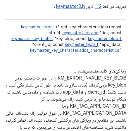
تعریف در خط
112
فایل
keymaster2.h
.
keymaster_error_t
(* get_key_characteristics) (const
struct
keymaster2_device
*dev, const
keymaster_key_blob_t
*key_blob, const
keymaster_blob_t
*client_id, const
keymaster_blob_t
*app_data,
keymaster_key_characteristics_characteristics
)
ویژگی‌های کلید مشخص‌شده یا
KM_ERROR_INVALID_KEY_BLOB را در صورت نامعتبر بودن
key_blob برمی‌گرداند (پیاده‌سازی‌ها باید به طور کامل یکپارچگی کلید را
تأیید کنند). client_id و app_data باید شناسه و داده‌هایی باشند که
هنگام تولید یا وارد کردن کلید ارائه می‌شوند، یا اگر
KM_TAG_APPLICATION_ID و/یا
KM_TAG_APPLICATION_DATA در طول تولید ارائه نشده‌اند خالی
باشند. این مقادیر در ویژگی های برگشتی گنجانده نشده اند. تماس‌گیرنده
مالکیت شیء مشخصه‌های اختصاص‌یافته را می‌پذیرد که باید با