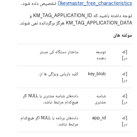
keymaster_free_characteristics()
تخصیص داده شود.
توجه داشته باشید که KM_TAG_APPLICATION_ID و
KM_TAG_APPLICATION_DATA هرگز برگردانده نمی شوند.
مولفه های
[که
توسعه
ساختار دستگاه کی مستر
در]
دهنده
[که
key_blob
کلید بازیابی ویژگی ها از.
در]
[که
شناسه
داده‌های شناسه مشتری یا NULL اگر
در]
مشتری
هیچ‌کدام مرتبط نباشد.
[که
app_id
داده‌های برنامه یا NULL اگر هیچ‌کدام
در]
مرتبط نباشد.