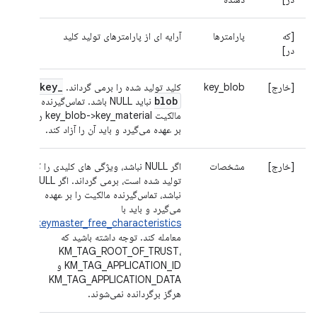
[که
پارامترها
آرایه ای از پارامترهای تولید کلید
در]
key
_
[خارج]
key_blob
کلید تولید شده را برمی گرداند.
blob
نباید NULL باشد. تماس‌گیرنده
مالکیت key_blob->key_material را
بر عهده می‌گیرد و باید آن را آزاد کند.
[خارج]
مشخصات
اگر NULL نباشد، ویژگی های کلیدی را که
تولید شده است، برمی گرداند. اگر NULL
نباشد، تماس‌گیرنده مالکیت را بر عهده
می‌گیرد و باید با
keymaster_free_characteristics()
معامله کند. توجه داشته باشید که
KM_TAG_ROOT_OF_TRUST،
KM_TAG_APPLICATION_ID و
KM_TAG_APPLICATION_DATA
هرگز برگردانده نمی‌شوند.