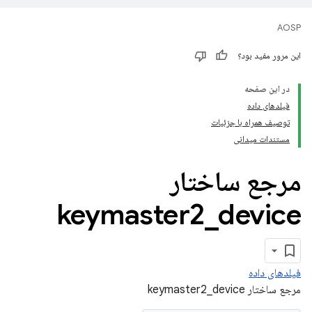
AOSP
این مرور مفید بود؟
در این صفحه
فیلدهای داده
توصیف همراه با جزئیات
مستندات میدانی
مرجع ساختار
keymaster2
_
device
فیلدهای داده
مرجع ساختار keymaster2_device