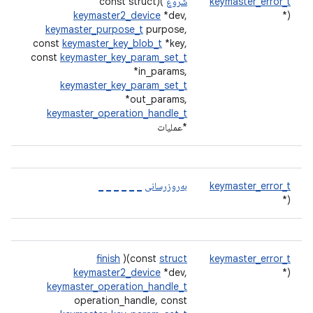
keymaster_error_t
شروع
)(const struct
keymaster2_device
*dev,
(*
keymaster_purpose_t
purpose,
const
keymaster_key_blob_t
*key,
const
keymaster_key_param_set_t
*in_params,
keymaster_key_param_set_t
*out_params,
keymaster_operation_handle_t
*عملیات
keymaster_error_t
به‌روزرسانی
_
_
_
_
_
_
(*
finish
)(const
struct
keymaster_error_t
keymaster2_device
*dev,
(*
keymaster_operation_handle_t
operation_handle, const