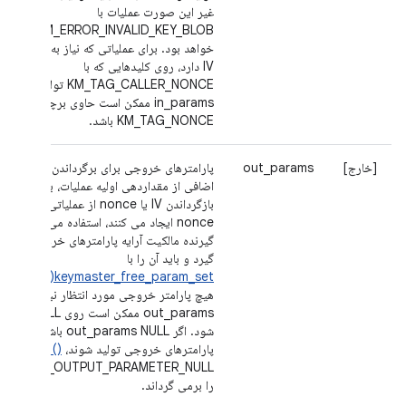
غیر این صورت عملیات با
KM_ERROR_INVALID_KEY_BLOB ناموفق
خواهد بود. برای عملیاتی که نیاز به nonce
IV دارد، روی کلیدهایی که با
KM_TAG_CALLER_NONCE تولید شده‌اند،
in_params ممکن است حاوی برچسب
KM_TAG_NONCE باشد.
[خارج]
out_params
پارامترهای خروجی برای برگرداندن داده های
اضافی از مقداردهی اولیه عملیات، به ویژه برای
بازگ
nonce ایجاد می کنند، استفاده می شود. تما
گیرنده مالکیت آرایه پارامترهای خروجی را می
گیرد و باید آن را با
keymaster_free_param_set()
آزاد کند. 
هیچ پارامتر خروجی مورد انتظار نباشد
out_params ممکن است روی NULL تنظیم
شود. اگر out_params NULL باشد و
پارامترهای خروجی تولید شوند،
() begin
M_ERROR_OUTPUT_PARAMETER_NULL
را برمی گرداند.