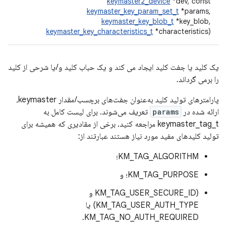
keymaster2_device
*dev, const
keymaster_key_param_set_t
*params,
keymaster_key_blob_t
*key_blob,
keymaster_key_characteristics_t
*characteristics)
یک کلید یا جفت کلید ایجاد می کند و یک حباب کلید و/یا شرحی از کلید
را برمی گرداند.
پارامترهای تولید کلید به‌عنوان جفت‌های برچسب/مقدار keymaster،
ارائه شده در
params
تعریف می‌شوند. برای لیست کامل به
keymaster_tag_t مراجعه کنید. برخی از مقادیری که همیشه برای
تولید کلیدهای مفید مورد نیاز هستند عبارتند از:
KM_TAG_ALGORITHM؛
KM_TAG_PURPOSE؛ و
(KM_TAG_USER_SECURE_ID و
KM_TAG_USER_AUTH_TYPE) یا
KM_TAG_NO_AUTH_REQUIRED.