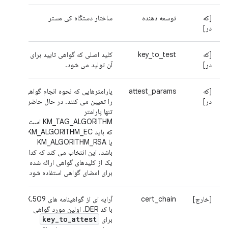
[که
توسعه دهنده
ساختار دستگاه کی مستر
در]
[که
key_to_test
کلید اصلی که گواهی تایید برای
در]
آن تولید می شود.
[که
attest_params
پارامترهایی که نحوه انجام گواهی
در]
را تعیین می کنند. در حال حاضر
تنها پارامتر
KM_TAG_ALGORITHM است
که باید KM_ALGORITHM_EC
یا KM_ALGORITHM_RSA
باشد. این انتخاب می کند که کدام
یک از کلیدهای گواهی ارائه شده
برای امضای گواهی استفاده شود.
[خارج]
cert_chain
آرایه ای از گواهینامه های X.509
با کد DER. اولین مورد گواهی
key
_
to
_
attest
برای