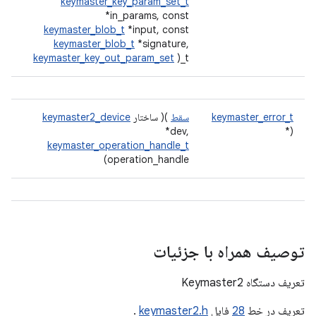
keymaster_key_param_set_t
*in_params, const
keymaster_blob_t
*input, const
keymaster_blob_t
*signature,
keymaster_key_out_param_set
)_t
keymaster_error_t
سقط
)( ساختار
keymaster2_device
*dev,
(*
keymaster_operation_handle_t
operation_handle)
توصیف همراه با جزئیات
تعریف دستگاه Keymaster2
تعریف در خط
28
فایل
keymaster2.h
.