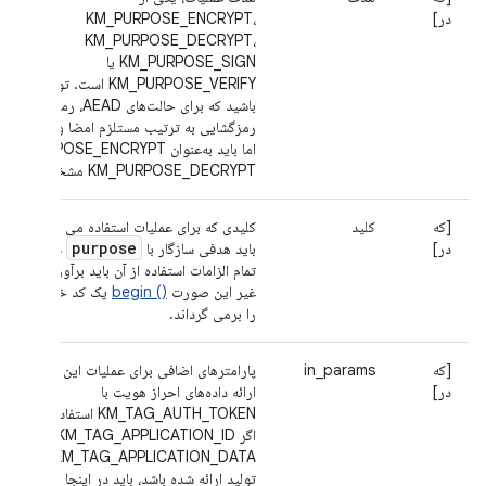
در]
KM_PURPOSE_ENCRYPT،
KM_PURPOSE_DECRYPT،
KM_PURPOSE_SIGN یا
KM_PURPOSE_VERIFY است. توجه داشته
باشید که برای حالت‌های AEAD، رمزگذاری و
رمزگشایی به ترتیب مستلزم امضا و تأیید است
KM_PURPOSE_DECRYPT مشخص شوند.
key
[که
کلید
کلیدی که برای عملیات استفاده می شود.
purpose
در]
باید هدفی سازگار با
داشته باشد 
تمام الزامات استفاده از آن باید برآورده شود، در
غیر این صورت
() begin
یک کد خطای مناس
را برمی گرداند.
[که
in_params
پارامترهای اضافی برای عملیات این معمولاً برای
در]
ارائه داده‌های احراز هویت با
KM_TAG_AUTH_TOKEN استفاده می‌شود.
اگر KM_TAG_APPLICATION_ID یا
KM_TAG_APPLICATION_DATA در طول
تولید ارائه شده باشد، باید در اینجا ارائه شود، 