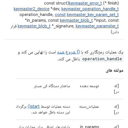
keymaster_error_t
(* finish)(const struct
keymaster2_device
*dev,
keymaster_operation_handle_t
operation_handle,
const
keymaster_key_param_set_t
*in_params, const
keymaster_blob_t
*input, const
keymaster_paramster_t
*_signature,
keymaster_blob_t
قرار
دادن)
یک عملیات رمزنگاری که با
() شروع شده
است را نهایی می کند و
operation_handle
باطل می کند.
مولفه های
[که
توسعه دهنده
ساختار دستگاه کی مستر
در]
[که
عملیات_دسته
دسته عملیات توسط
start()
برگردانده شد.
در]
این دسته باطل خواهد شد.
[که
in_params
پارامترهای اضافی برای عملیات برای