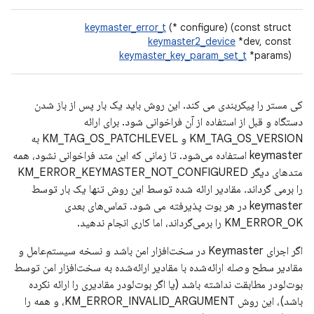
keymaster_error_t
(* configure) (const struct
keymaster2_device
*dev, const
keymaster_key_param_set_t
*params)
کی مستر را پیکربندی می کند. این روش باید یک بار پس از باز شدن
دستگاه و قبل از استفاده از آن فراخوانی شود. برای ارائه
KM_TAG_OS_VERSION و KM_TAG_OS_PATCHLEVEL به
keymaster استفاده می‌شود. تا زمانی که این متد فراخوانی نشود، همه
متدهای دیگر KM_ERROR_KEYMASTER_NOT_CONFIGURED
را برمی گرداند. مقادیر ارائه شده توسط این روش تنها یک بار توسط
keymaster در هر بوت پذیرفته می شود. تماس‌های بعدی
KM_ERROR_OK را برمی‌گرداند، اما کاری انجام ندهید.
اگر اجرای Keymaster در سخت‌افزار امن باشد و نسخه سیستم‌عامل و
مقادیر سطح وصله ارائه‌شده با مقادیر ارائه‌شده به سخت‌افزار امن توسط
بوت‌لودر مطابقت نداشته باشد (یا اگر بوت‌لودر مقادیری را ارائه نکرده
باشد)، این روش KM_ERROR_INVALID_ARGUMENT، و همه را