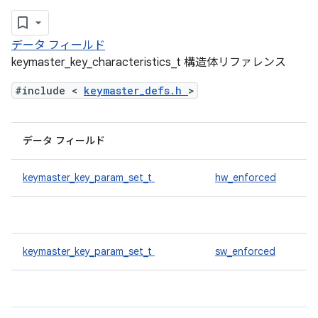
データ フィールド
keymaster_key_characteristics_t 構造体リファレンス
#include <
keymaster_defs.h
>
データ フィールド
keymaster_key_param_set_t
hw_enforced
keymaster_key_param_set_t
sw_enforced