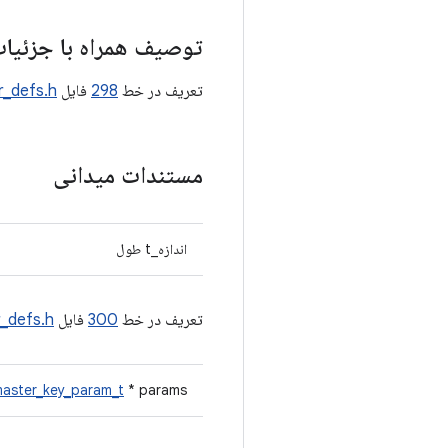
توصیف همراه با جزئیا
تعریف در خط
298
فایل
r_defs.h
مستندات میدانی
اندازه_t طول
تعریف در خط
300
فایل
_defs.h
aster_key_param_t
* params