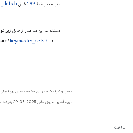
تعریف در خط
299
فایل
r_defs.h
مستندات این ساختار از فایل زیر تو
ware/
keymaster_defs.h
محتوا و نمونه کدها در این صفحه مشمول پروانه‌ها
تاریخ آخرین به‌روزرسانی 2025-07-29 به‌وقت ساعت هماهنگ جهانی.
ساخت