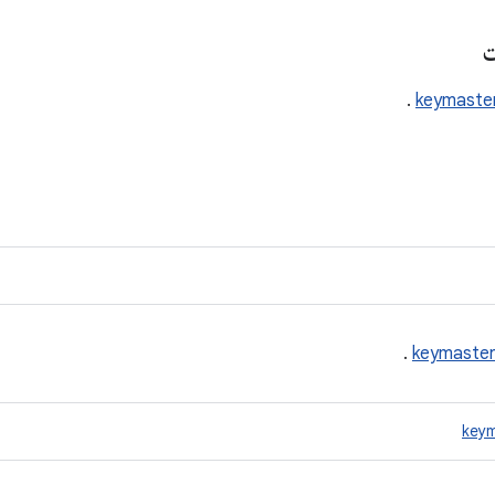
ت
.
keymaste
.
keymaster
keym