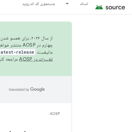
اسناد
جستجوی کد اندروید
از سال ۲۰۲۶، برای ه
چهارم در AOSP منتشر خواهیم کرد. برای ساخت و مشارکت در AOSP،
مانیفست
latest-release
تغییرات در AOSP
مراجعه کنی
ا
AOSP