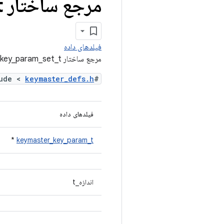
مرجع ساختار keymaster
t
فیلدهای داده
مرجع ساختار keymaster_key_param_set_t
keymaster_defs.h
#include <
فیلدهای داده
*
keymaster_key_param_t
اندازه_t