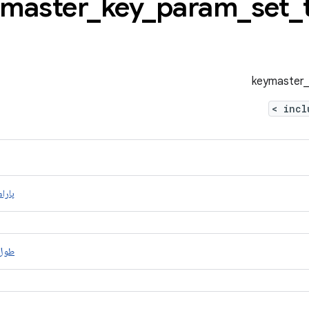
_
key
_
param
_
set
_
>
پارام
طول