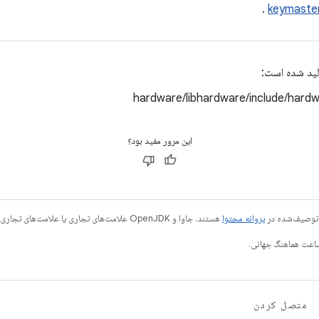
.
keymaste
لید شده است:
hardware/libhardware/include/hard
این مرور مفید بود؟
ی توصیف‌شده در
پروانه محتوا
هستند. جاوا و OpenJDK علامت‌های تجاری یا علامت‌های تجاری ثبت‌شده Oracle و/یا وابسته‌های آن هستند.
متصل کردن