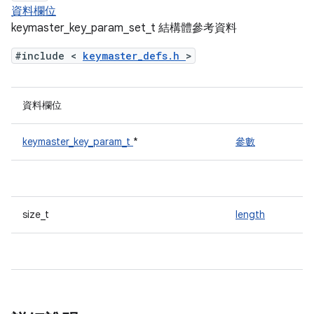
資料欄位
keymaster_key_param_set_t 結構體參考資料
#include <
keymaster_defs.h
>
資料欄位
keymaster_key_param_t
*
參數
size_t
length