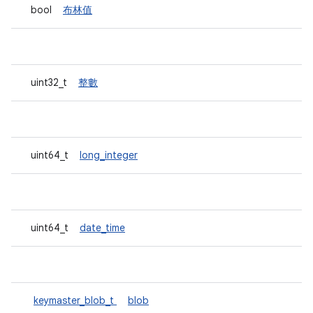
bool
布林值
uint32_t
整數
uint64_t
long_integer
uint64_t
date_time
keymaster_blob_t
blob