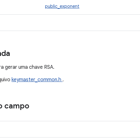
public_exponent
ada
ra gerar uma chave RSA.
quivo
keymaster_common.h
.
o campo