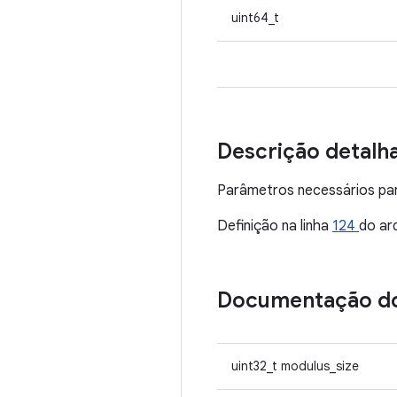
uint64_t
Descrição detalh
Parâmetros necessários pa
Definição na linha
124
do ar
Documentação d
uint32_t modulus_size