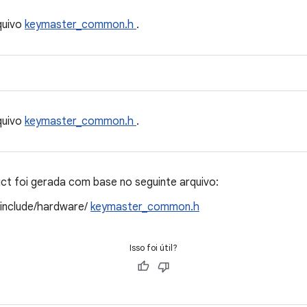
quivo
keymaster_common.h
.
quivo
keymaster_common.h
.
t foi gerada com base no seguinte arquivo:
/include/hardware/
keymaster_common.h
Isso foi útil?