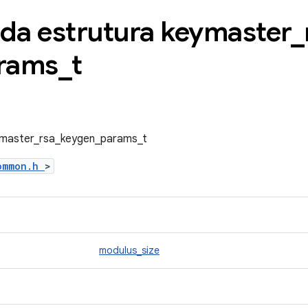
 da estrutura keymaster
_
rams
_
t
eymaster_rsa_keygen_params_t
common.h
>
modulus_size