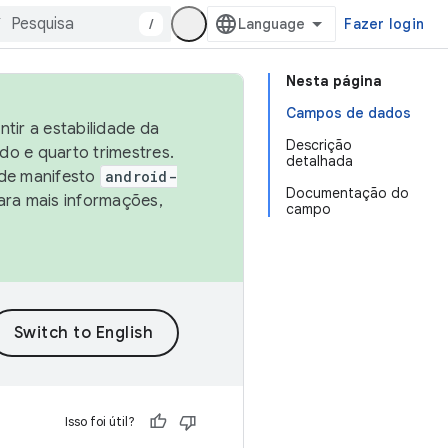
/
Fazer login
Nesta página
Campos de dados
tir a estabilidade da
Descrição
o e quarto trimestres.
detalhada
 de manifesto
android-
Documentação do
ara mais informações,
campo
Isso foi útil?