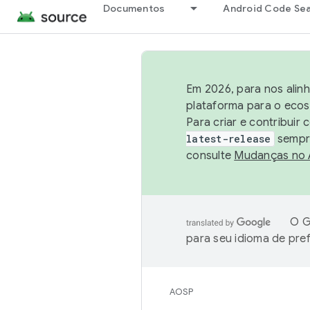
Documentos
Android Code Se
Em 2026, para nos alin
plataforma para o ecos
Para criar e contribuir
latest-release
sempre
consulte
Mudanças no
O G
para seu idioma de pre
AOSP