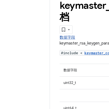
keymaster
档
数据字段
keymaster_rsa_keygen_
#include <
keymaster_
数据字段
uint32_t
uint64_t