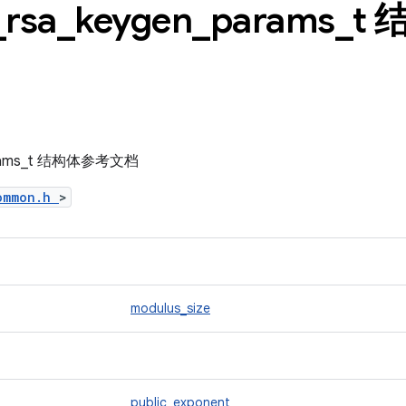
_
rsa
_
keygen
_
params
_
t
params_t 结构体参考文档
common.h
>
modulus_size
public_exponent