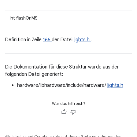
int flashOnMS
Definition in Zeile
166
der Datei
lights.h
.
Die Dokumentation für diese Struktur wurde aus der
folgenden Datei generiert:
hardware/libhardware/include/hardware/
lights.h
War das hilfreich?
Alle Inhalte und Codebeispiele auf dieser Seite unterliegen den