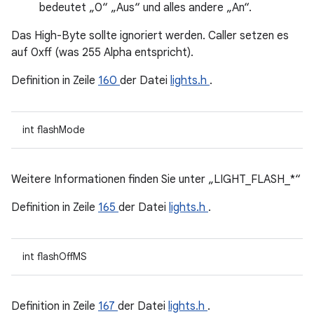
bedeutet „0“ „Aus“ und alles andere „An“.
Das High-Byte sollte ignoriert werden. Caller setzen es
auf 0xff (was 255 Alpha entspricht).
Definition in Zeile
160
der Datei
lights.h
.
int flashMode
Weitere Informationen finden Sie unter „LIGHT_FLASH_*“
Definition in Zeile
165
der Datei
lights.h
.
int flashOffMS
Definition in Zeile
167
der Datei
lights.h
.