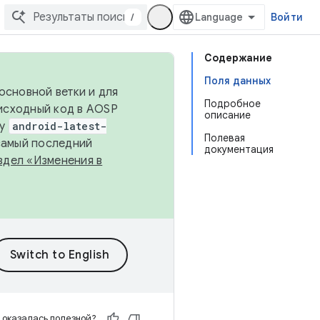
/
Войти
Содержание
Поля данных
основной ветки и для
Подробное
исходный код в AOSP
описание
ку
android-latest-
Полевая
 самый последний
документация
здел «Изменения в
 оказалась полезной?