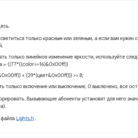
есь.
светиться только красным или зеленым, а если вам нужен с
й.
ать только линейное изменение яркости, используйте сле
 = ((77*((color>>16)&0x00ff))
0x00ff)) + (29*(цвет&0x00ff))) >> 8;
ь только включение или выключение, 0 выключено, все ост
орировать. Вызывающие абоненты установят для него значе
а).
файла
Lights.h
.