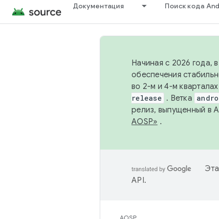
Документация
Поиск кода And
Начиная с 2026 года, 
обеспечения стабильн
во 2-м и 4-м квартала
release
. Ветка
andro
релиз, выпущенный в 
AOSP»
.
Эта
API
.
AOSP