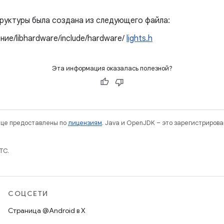
руктуры была создана из следующего файла:
ие/libhardware/include/hardware/
lights.h
Эта информация оказалась полезной?
нице предоставлены по
лицензиям
. Java и OpenJDK – это зарегистриров
TC.
СОЦСЕТИ
Страница @Android в X