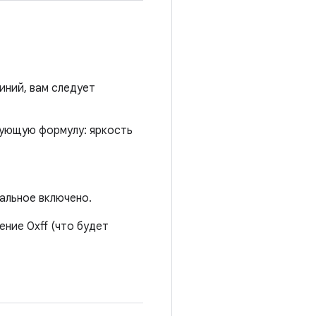
иний, вам следует
дующую формулу: яркость
альное включено.
ние 0xff (что будет