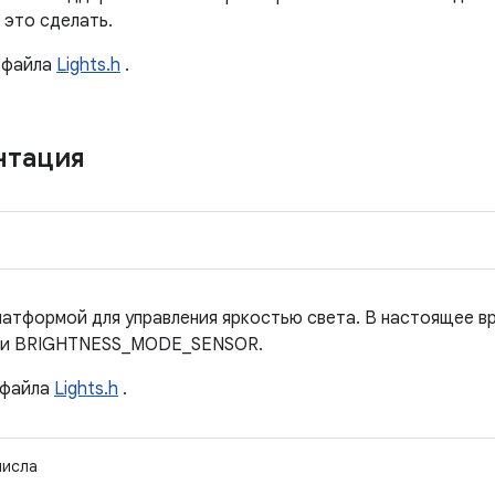
 это сделать.
файла
Lights.h
.
нтация
латформой для управления яркостью света. В настоящее в
и BRIGHTNESS_MODE_SENSOR.
файла
Lights.h
.
числа