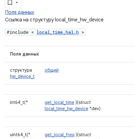
Поля данных
Ссылка на структуру local_time_hw_device
#include <
local_time_hal.h
>
Поля данных
структура
общий
hw_device_t
int64_t(*
get_local_time
)(struct
local_time_hw_device
*dev)
uint64_t(*
get_local_freq
)(struct