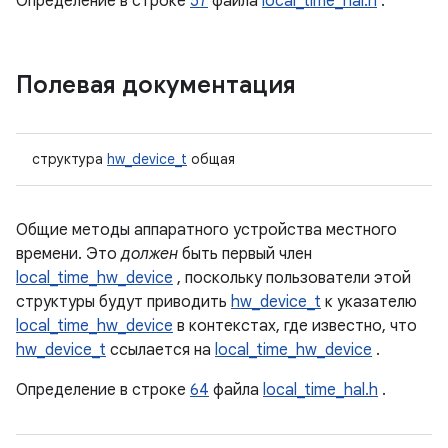
Определение в строке
57
файла
local_time_hal.h
.
Полевая документация
структура
hw_device_t
общая
Общие методы аппаратного устройства местного
времени. Это
должен
быть первый член
local_time_hw_device
, поскольку пользователи этой
структуры будут приводить
hw_device_t
к указателю
local_time_hw_device
в контекстах, где известно, что
hw_device_t
ссылается на
local_time_hw_device
.
Определение в строке
64
файла
local_time_hal.h
.