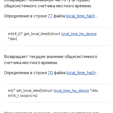
Возвращает номинальную частоту (в герцах)
общесистемного счетчика местного времени.
Определение в строке
77
файла
local_time_hal.h
.
int64_t(* get_local_time)(struct
local_time_hw_device
*dev)
Возвращает текущее значение общесистемного
счетчика местного времени.
Определение в строке
70
файла
local_time_hal.h
.
int(* set_local_slew)(struct
local_time_hw_device
*dev,
int16_t скорость)