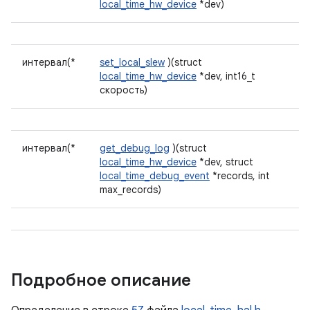
local_time_hw_device
*dev)
интервал(*
set_local_slew
)(struct
local_time_hw_device
*dev, int16_t
скорость)
интервал(*
get_debug_log
)(struct
local_time_hw_device
*dev, struct
local_time_debug_event
*records, int
max_records)
Подробное описание