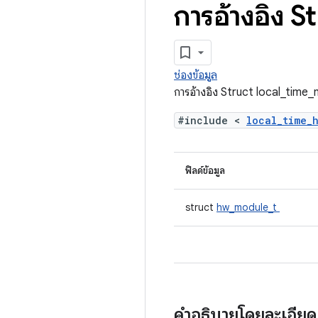
การอ้างอิง S
ช่องข้อมูล
การอ้างอิง Struct local_time
#include <
local_time_
ฟิลด์ข้อมูล
struct
hw_module_t
คำอธิบายโดยละเอีย