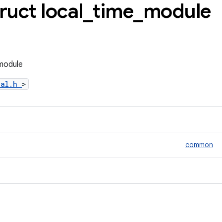
truct local
_
time
_
module
_module
hal.h
>
common
ด