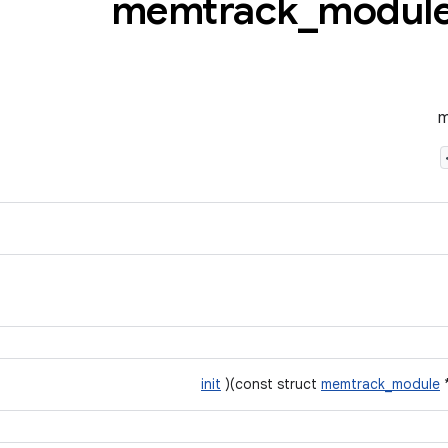
_
modul
init
)(const struct
memtrack_module
*