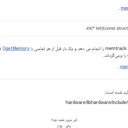
.
me
int(* init)(const struc
getMemory()
فر
.
mem
لید شده است:
hardware/libhardware/include
این مرور مفید بود؟