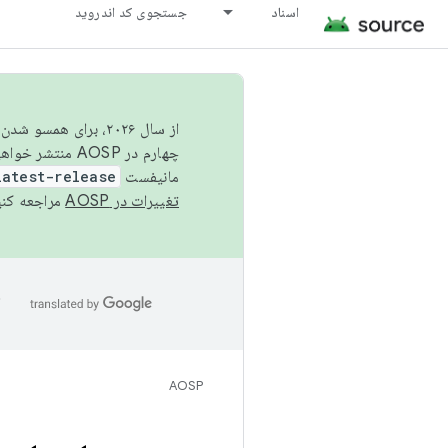
اسناد
جستجوی کد اندروید
از سال ۲۰۲۶، برای ه
چهارم در AOSP منتشر خواهیم کرد. برای ساخت و مشارکت در AOSP،
مانیفست
latest-release
تغییرات در AOSP
مراجعه کنی
ا
AOSP