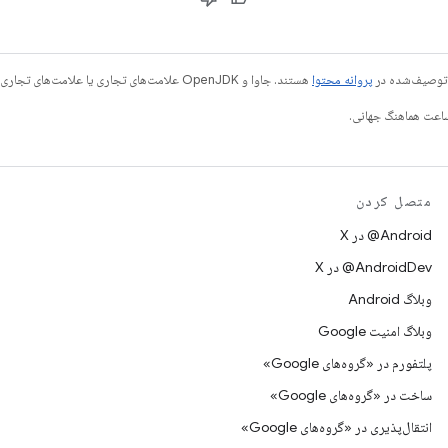
ی توصیف‌شده در
پروانه محتوا
هستند. جاوا و OpenJDK علامت‌های تجاری یا علامت‌های تجاری ثبت‌شده Oracle و/یا وابسته‌های آن هستند.
متصل کردن
‫‎@Android در X
‫‎@AndroidDev در X
وبلاگ Android
وبلاگ امنیت Google
پلتفورم در «گروه‌های Google»
ساخت در «گروه‌های Google»
انتقال‌پذیری در «گروه‌های Google»