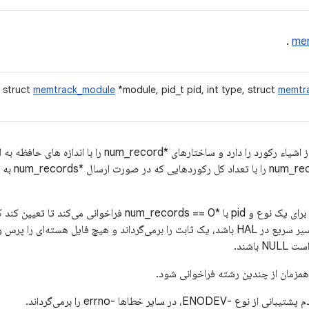
.
me
memtrack_module
*module, pid_t pid, int type, struct
memtr
(*getMemory)() انتظار آرایه ای از اشیاء رکورد را دارد و ساختار
حافظه پر می ک
تماس‌گیرنده اغلب getMemory را برای یک نوع و pid با *records == 0
 همزمان از چندین رشته فراخوانی شود.