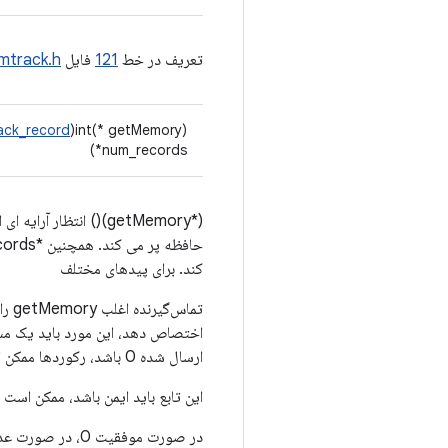
تعریف در خط
121
فایل
mtrack.h
ack_record
int(* getMemory)(const struct
*num_records)
کند. برای پیدهای مختلف
ارسال شده 0 باشد، رکوردها ممکن است NULL باشند.
این تابع باید ایمن باشد، ممکن است
در صورت موفقیت 0، در صورت عدم پشتیبانی از نوع -ENODEV، در سایر خطاها -errno را برمی‌گرداند.