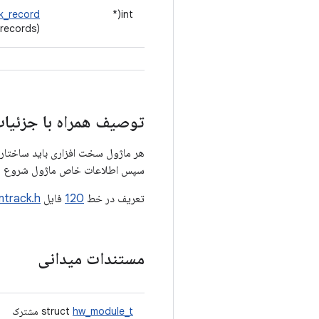
k_record
int(*
_records)
توصیف همراه با جزئیا
هر ماژول سخت افزاری باید ساختار داده ای به نام HAL_MODULE_INFO_SYM داشته باشد و
سپس اطلاعات خاص ماژول شروع ش
تعریف در خط
120
فایل
track.h
مستندات میدانی
hw_module_t
struct
مشترک