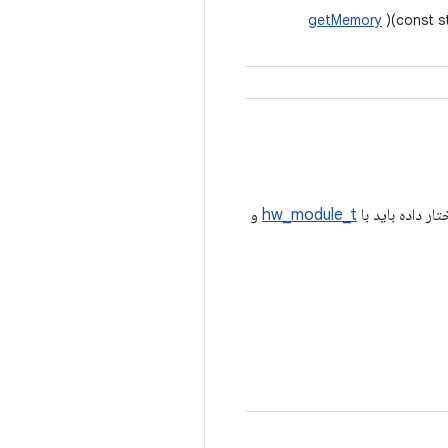
getMemory
)(const s
hw_module_t
و