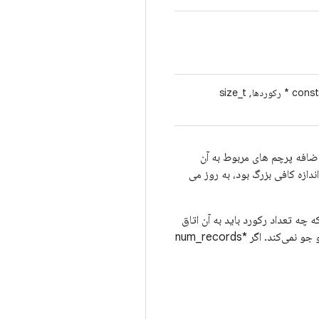
* رکوردها, size_t
های *num_record را با اندازه های حافظه به اضافه پرچم های مربوط به آن
ند. همچنین *num_records را با تعداد کل رکوردهایی که در صورت ارسال *num_records به اندازه کافی بزرگ بود، به روز می
num_ فراخوانی می‌کند تا تعیین کند که چه تعداد رکورد باید به آن اتاق
اختصاص دهد، این مورد باید یک مسیر سریع در HAL باشد، یک ثابت را برمی‌گرداند و هیچ فایل هسته‌ای را پرس و جو نمی‌کند. اگر *num_records