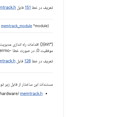
تعریف در خط
151
فایل
mtrack.h
t
memtrack_module
*module)
(*init)() اقدامات راه اندازی مدیریت memtrack را انجام می دهد و یک بار قبل از هر تماسی با
موفقیت 0، در صورت خطا -errno را برمی‌گرداند.
تعریف در خط
128
فایل
track.h
مستندات این ساختار از فایل زیر تو
/hardware/
memtrack.h