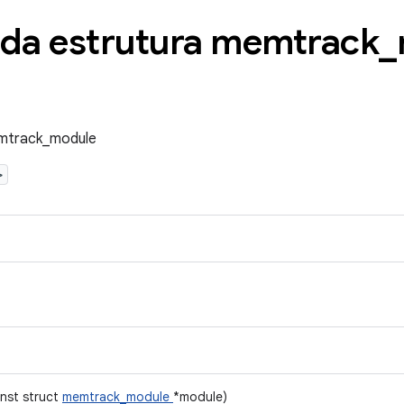
 da estrutura memtrack
_
emtrack_module
>
onst struct
memtrack_module
*module)