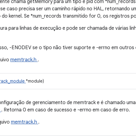
ente chama getMemory para um tipo e pid com *num_records 
Esse caso precisa ser um caminho rápido no HAL, retornando 
do kernel. Se *num_records transmitido for 0, os registros p
gura para linhas de execução e pode ser chamada de várias l
so, -ENODEV se o tipo não tiver suporte e -errno em outros 
quivo
memtrack.h
.
rack_module
*module)
 configuração de gerenciamento de memtrack e é chamado uma 
)
. Retorna 0 em caso de sucesso e -errno em caso de erro.
quivo
memtrack.h
.