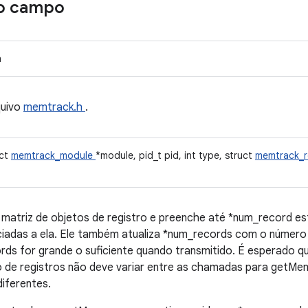
o campo
n
quivo
memtrack.h
.
uct
memtrack_module
*module, pid_t pid, int type, struct
memtrack_
matriz de objetos de registro e preenche até *num_record e
iadas a ela. Ele também atualiza *num_records com o número t
rds for grande o suficiente quando transmitido. É esperado 
 de registros não deve variar entre as chamadas para getMe
iferentes.