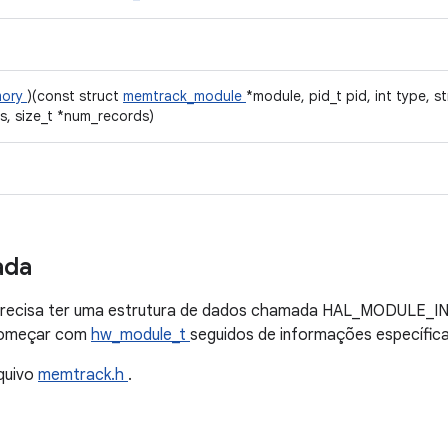
mory
)(const struct
memtrack_module
*module, pid_t pid, int type, s
s, size_t *num_records)
ada
precisa ter uma estrutura de dados chamada HAL_MODULE_I
 começar com
hw_module_t
seguidos de informações específic
quivo
memtrack.h
.