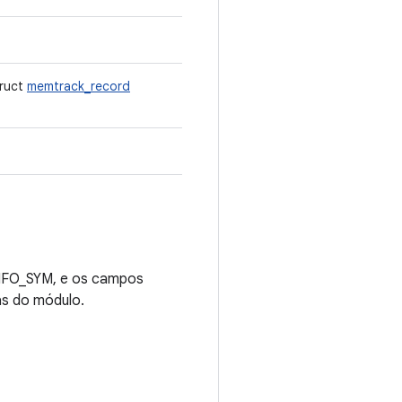
truct
memtrack_record
NFO_SYM, e os campos
as do módulo.