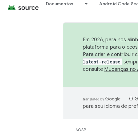
Documentos
Android Code Se
Em 2026, para nos alin
plataforma para o ecos
Para criar e contribuir
latest-release
sempre
consulte
Mudanças no
O G
para seu idioma de pre
AOSP