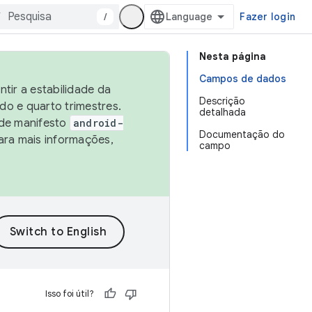
/
Fazer login
Nesta página
Campos de dados
tir a estabilidade da
Descrição
o e quarto trimestres.
detalhada
 de manifesto
android-
Documentação do
ara mais informações,
campo
Isso foi útil?