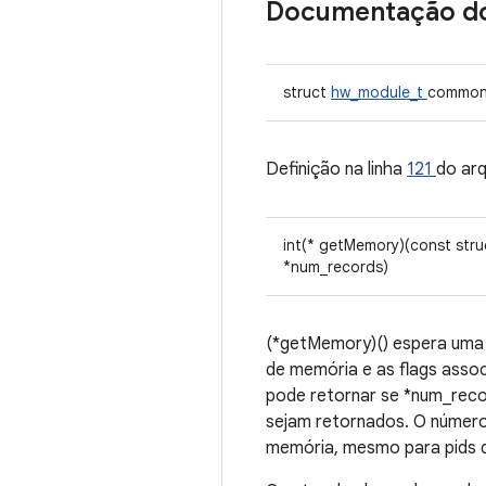
Documentação d
struct
hw_module_t
commo
Definição na linha
121
do ar
int(* getMemory)(const str
*num_records)
(*getMemory)() espera uma 
de memória e as flags assoc
pode retornar se *num_reco
sejam retornados. O número
memória, mesmo para pids d