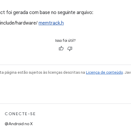
t foi gerada com base no seguinte arquivo:
/include/hardware/
memtrack.h
Isso foi útil?
a página estão sujeitos às licenças descritas na
Licença de conteúdo
. Ja
CONECTE-SE
@Android no X