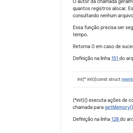
O autor da chamada geralm
quantos registros alocar. 
consultando nenhum arquivo 
Essa função precisa ser se
tempo.
Retorna 0 em caso de suces
Definição na linha
151
do ar
int(* init)(const struct
memt
(*init)() executa ações de
chamada para
getMemory(
Definição na linha
128
do ar