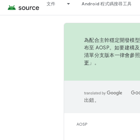
文件
Android 程式碼搜尋工具
為配合主幹穩定開發模型，
布至 AOSP。如要建構及
清單分支版本一律會參照推
更
」。
Go
出錯。
AOSP