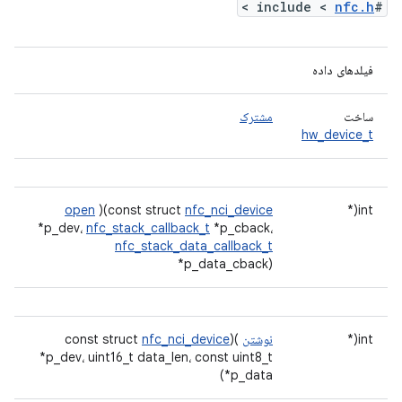
>
nfc.h
#include <
فیلدهای داده
ساخت
مشترک
hw_device_t
open
)(const struct
nfc_nci_device
int(*
*p_dev،
nfc_stack_callback_t
*p_cback،
nfc_stack_data_callback_t
*p_data_cback)
int(*
نوشتن
)(const struct
nfc_nci_device
*p_dev، uint16_t data_len، const uint8_t
*p_data)