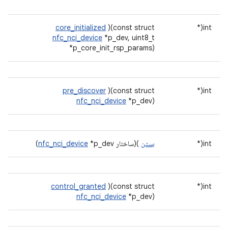
core_initialized
)(const struct
int(*
nfc_nci_device
*p_dev, uint8_t
*p_core_init_rsp_params)
pre_discover
)(const struct
int(*
nfc_nci_device
*p_dev)
int(*
بستن
)(ساختار
*p_dev)
nfc_nci_device
control_granted
)(const struct
int(*
nfc_nci_device
*p_dev)