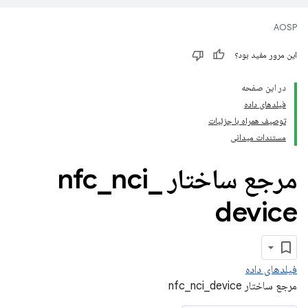
AOSP
این مرور مفید بود؟
در این صفحه
فیلدهای داده
توصیف همراه با جزئیات
مستندات میدانی
مرجع ساختار nfc
_
nci
_
device
فیلدهای داده
مرجع ساختار nfc_nci_device