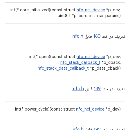
int(* core_initialized)(const struct
nfc_nci_device
*p_dev,
uint8_t *p_core_init_rsp_params)
تعریف در خط
160
فایل
nfc.h.
int(* open)(const struct
nfc_nci_device
*p_dev،
nfc_stack_callback_t
*p_cback،
nfc_stack_data_callback_t
*p_data_cback)
تعریف در خط
139
فایل
nfc.h.
int(* power_cycle)(const struct
nfc_nci_device
*p_dev)
تعریف در خط
192
فایل
nfc.h.