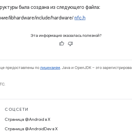
руктуры была создана из следующего файла:
ие/libhardware/include/hardware/
nfc.h
Эта информация оказалась полезной?
нице предоставлены по
лицензиям
. Java и OpenJDK – это зарегистриров
TC.
СОЦСЕТИ
Страница @Android в X
Страница @AndroidDev в X