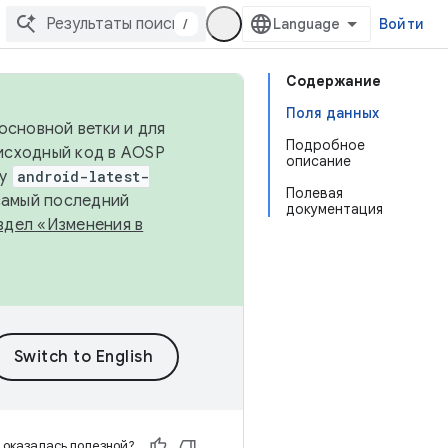
/
Войти
Содержание
Поля данных
основной ветки и для
Подробное
исходный код в AOSP
описание
ку
android-latest-
Полевая
 самый последний
документация
здел «Изменения в
 оказалась полезной?