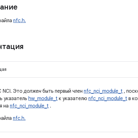
ание
айла
nfc.h.
нтация
щая
 NCI. Это
должен
быть первый член
nfc_nci_module_t
, поск
ь указатель
hw_module_t
к указателю
nfc_nci_module_t
в ко
я на
nfc_nci_module_t
.
айла
nfc.h.