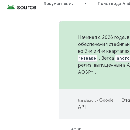
Документация
Поиск кода And
Начиная с 2026 года, 
обеспечения стабильн
во 2-м и 4-м квартала
release
. Ветка
andro
релиз, выпущенный в 
AOSP»
.
Эта
API
.
AOSP