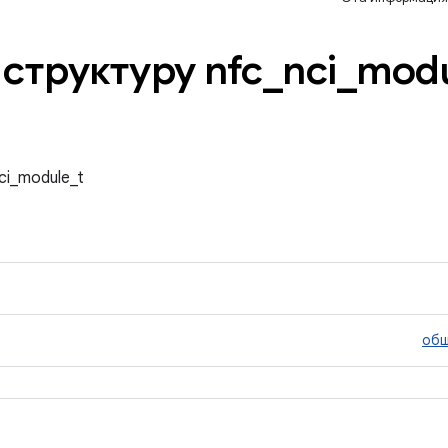
структуру nfc
_
nci
_
modu
ci_module_t
об