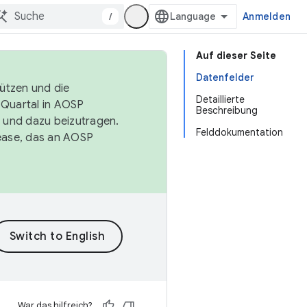
/
Anmelden
Auf dieser Seite
Datenfelder
tützen und die
Detaillierte
. Quartal in AOSP
Beschreibung
 und dazu beizutragen.
Felddokumentation
ease, das an AOSP
War das hilfreich?