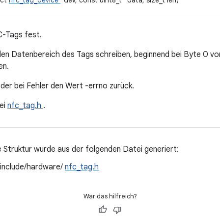
uct
nfc_tag_device
*dev, const uint8_t *data, size_t len)
C-Tags fest.
den Datenbereich des Tags schreiben, beginnend bei Byte 0 vo
en.
der bei Fehler den Wert -errno zurück.
ei
nfc_tag.h
.
 Struktur wurde aus der folgenden Datei generiert:
/include/hardware/
nfc_tag.h
War das hilfreich?