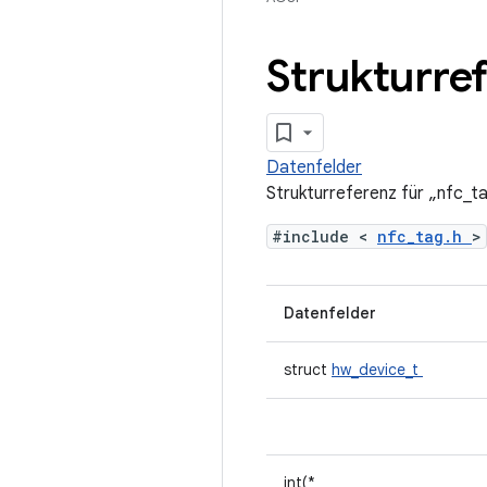
Strukturref
Datenfelder
Strukturreferenz für „nfc_t
#include <
nfc_tag.h
>
Datenfelder
struct
hw_device_t
int(*