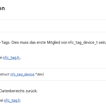
on
gs. Dies muss das erste Mitglied von nfc_tag_device_t sein, 
ei
nfc_tag.h
.
 struct
nfc_tag_device
*dev)
 Datenbereichs zurück.
tei
nfc_tag.h