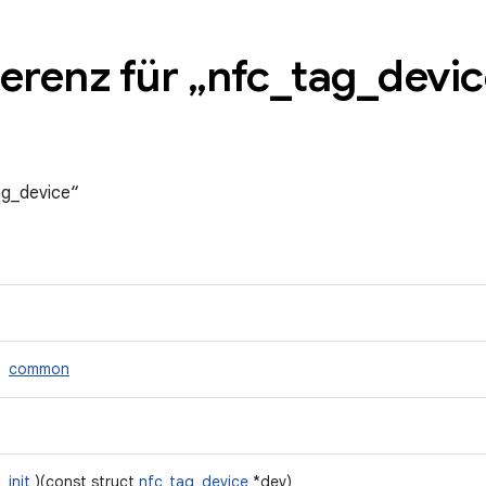
erenz für „nfc
_
tag
_
devic
ag_device“
common
init
)(const struct
nfc_tag_device
*dev)