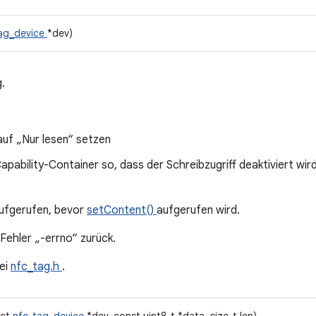
ag_device
*dev)
g.
auf „Nur lesen“ setzen
apability-Container so, dass der Schreibzugriff deaktiviert wird
aufgerufen, bevor
setContent()
aufgerufen wird.
 Fehler „-errno“ zurück.
ei
nfc_tag.h
.