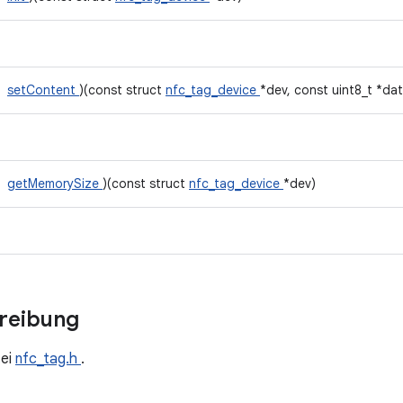
setContent
)(const struct
nfc_tag_device
*dev, const uint8_t *data
getMemorySize
)(const struct
nfc_tag_device
*dev)
hreibung
tei
nfc_tag.h
.