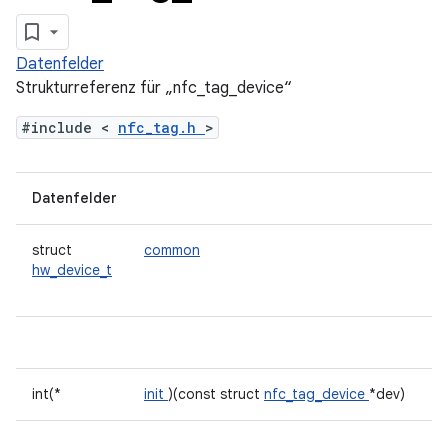
Datenfelder
Strukturreferenz für „nfc_tag_device“
#include <
nfc_tag.h
>
Datenfelder
struct
common
hw_device_t
int(*
init
)(const struct
nfc_tag_device
*dev)