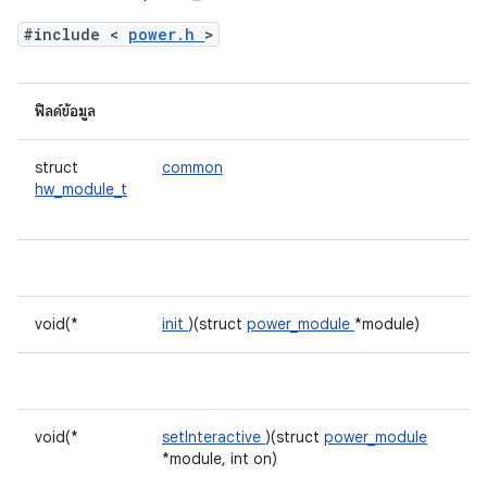
#include <
power.h
>
ฟิลด์ข้อมูล
struct
common
hw_module_t
void(*
init
)(struct
power_module
*module)
void(*
setInteractive
)(struct
power_module
*module, int on)