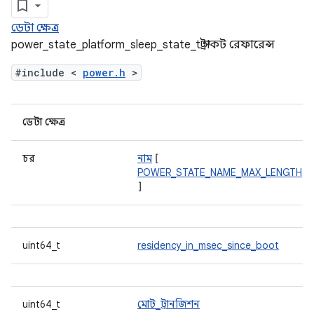
ডেটা ক্ষেত্র
power_state_platform_sleep_state_t স্ট্রাকট রেফারেন্স
#include <
power.h
>
ডেটা ক্ষেত্র
চর
নাম
[
POWER_STATE_NAME_MAX_LENGTH
]
uint64_t
residency_in_msec_since_boot
uint64_t
মোট_ট্রানজিশন