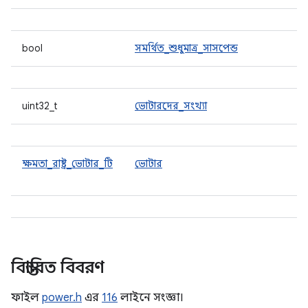
bool
সমর্থিত_শুধুমাত্র_সাসপেন্ড
uint32_t
ভোটারদের_সংখ্যা
ক্ষমতা_রাষ্ট্র_ভোটার_টি
ভোটার
বিস্তারিত বিবরণ
ফাইল
power.h
এর
116
লাইনে সংজ্ঞা।