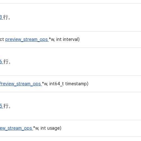
3
行。
uct
preview_stream_ops
*w, int interval)
6
行。
Preview_stream_ops
*w, int64_t timestamp)
5
行。
iew_stream_ops
*w, int usage)