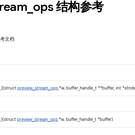
tream
_
ops 结构参考
构参考文档
r
)(struct
preview_stream_ops
*w, buffer_handle_t **buffer, int *strid
r
)(struct
preview_stream_ops
*w, buffer_handle_t *buffer)