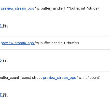
t
preview_stream_ops
*w, buffer_handle_t **buffer, int *stride)
4
行。
t
preview_stream_ops
*w, buffer_handle_t *buffer)
6
行。
uffer_count)(const struct
preview_stream_ops
*w, int *count)
7
行。