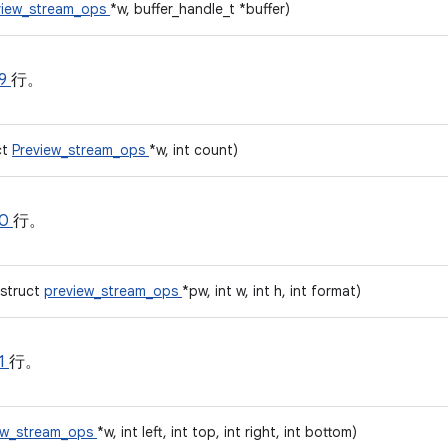
view_stream_ops
*w, buffer_handle_t *buffer)
9
行。
ct
Preview_stream_ops
*w, int count)
80
行。
(struct
preview_stream_ops
*pw, int w, int h, int format)
1
行。
ew_stream_ops
*w, int left, int top, int right, int bottom)