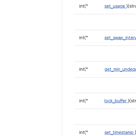
int(*
set_usage
)(st
int(*
set_swap_inter
int(*
get_min_undeq
int(*
lock_buffer
)(st
int(*
set_timestamp