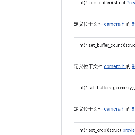
int(* lock_buffer)(struct
Pre
定义位于文件
camera.h
的
8
int(* set_buffer_count)(stru
定义位于文件
camera.h
的
int(* set_buffers_geometry)
定义位于文件
camera.h
的
8
int(* set_crop)(struct
previ