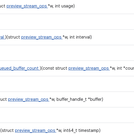
ruct
preview_stream_ops
*w, int usage)
val
)(struct
preview_stream_ops
*w, int interval)
ueued_buffer_count
)(const struct
preview_stream_ops
*w, int *cou
ruct
preview_stream_ops
*w, buffer_handle_t *buffer)
)(struct
preview_stream_ops
*w, int64_t timestamp)