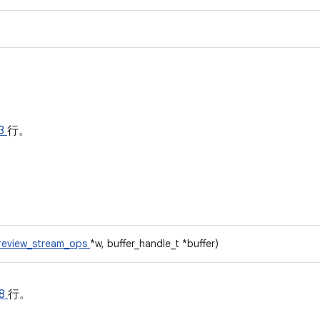
3
行。
review_stream_ops
*w, buffer_handle_t *buffer)
8
行。