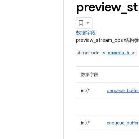
preview
_
s
数据字段
preview_stream_ops 结
#include <
camera.h
>
数据字段
int(*
dequeue_buffe
int(*
enqueue_buffe