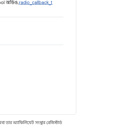
ool অডিও,
radio_callback_t
তার অ্যাফিলিয়েট সংস্থার রেজিস্টার্ড