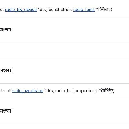
uct
radio_hw_device
*dev, const struct
radio_tuner
*টিউনার)
ংজ্ঞা।
ংজ্ঞা।
 struct
radio_hw_device
*dev, radio_hal_properties_t *বৈশিষ্ট্য)
ংজ্ঞা।