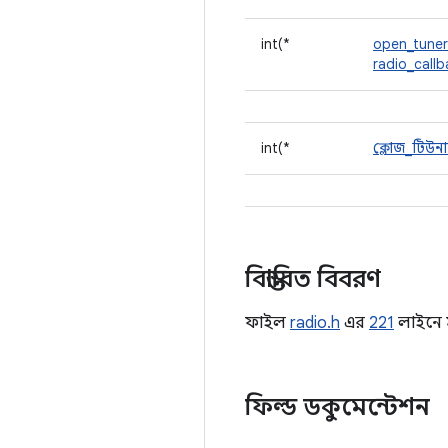
int(*
open_tuner
radio_callb
int(*
ক্লোজ_টিউন
বিস্তারিত বিবরণ
ফাইল
radio.h
এর
221
লাইনে স
ফিল্ড ডকুমেন্টেশন