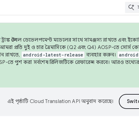
াঙ্ক স্টেবল ডেভেলপমেন্ট মডেলের সাথে সামঞ্জস্য রাখতে এবং ইকোসিস্ট
ে, আমরা প্রতি দুই ও চার ত্রৈমাসিকে (Q2 এবং Q4) AOSP-তে সোর্স
ান রাখতে,
android-latest-release
ব্যবহার করুন।
android
বদা AOSP-তে পুশ করা সর্বশেষ রিলিজটিকে রেফারেন্স করবে। আরও তথ্যের
এই পৃষ্ঠাটি
Cloud Translation API
অনুবাদ করেছে।