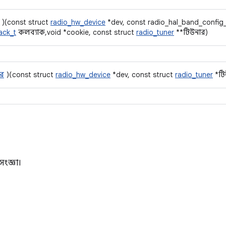
)(const struct
radio_hw_device
*dev, const radio_hal_band_config_
ack_t
কলব্যাক, void *cookie, const struct
radio_tuner
**টিউনার)
ার
)(const struct
radio_hw_device
*dev, const struct
radio_tuner
*টি
ংজ্ঞা।