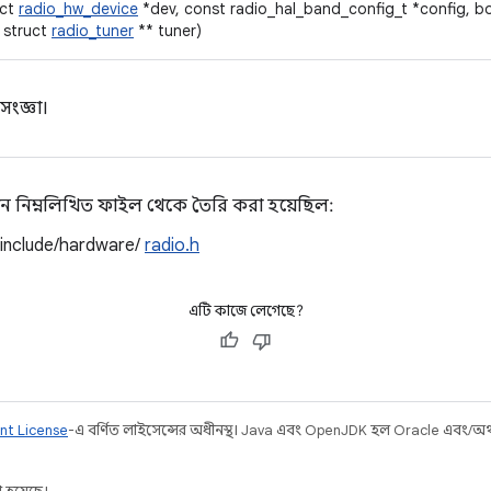
uct
radio_hw_device
*dev, const radio_hal_band_config_t *config, b
t struct
radio_tuner
** tuner)
ংজ্ঞা।
ন নিম্নলিখিত ফাইল থেকে তৈরি করা হয়েছিল:
/include/hardware/
radio.h
এটি কাজে লেগেছে?
nt License
-এ বর্ণিত লাইসেন্সের অধীনস্থ। Java এবং OpenJDK হল Oracle এবং/অথবা 