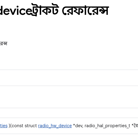
device স্ট্রাকট রেফারেন্স
েন্স
ties
)(const struct
radio_hw_device
*dev, radio_hal_properties_t *বৈশি