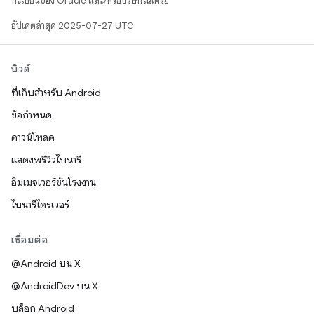
ทะเบียนของ Oracle และ/หรือบริษัทในเครือ
อัปเดตล่าสุด 2025-07-27 UTC
บิวด์
ที่เก็บสำหรับ Android
ข้อกำหนด
ดาวน์โหลด
แสดงพรีวิวไบนารี
อิมเมจเวอร์ชันโรงงาน
ไบนารีไดรเวอร์
เชื่อมต่อ
@Android บน X
@AndroidDev บน X
บล็อก Android