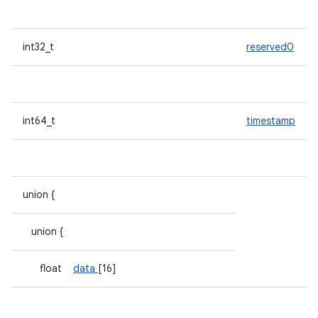
int32_t
reserved0
int64_t
timestamp
union {
union {
float
data
[16]