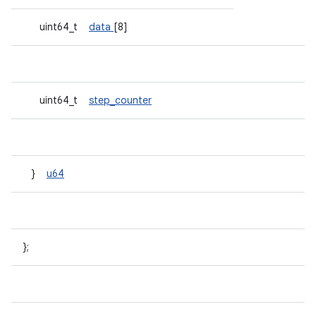
uint64_t
data
[8]
uint64_t
step_counter
}
u64
};