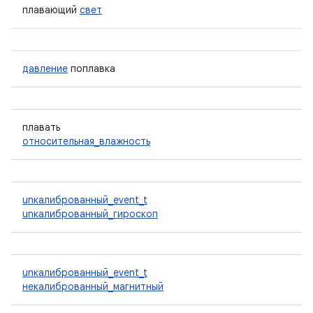
плавающий
свет
давление
поплавка
плавать
относительная_влажность
unкалиброванный_event_t
unкалиброванный_гироскоп
unкалиброванный_event_t
некалиброванный_магнитный