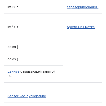
int32_t
зарезервировано0
int64_t
временная метка
союз {
союз {
данные
с плавающей запятой
[16]
Sensor_vec_t
ускорение