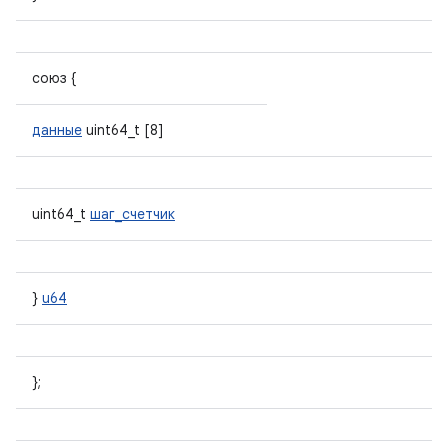
союз {
данные
uint64_t [8]
uint64_t
шаг_счетчик
}
u64
};