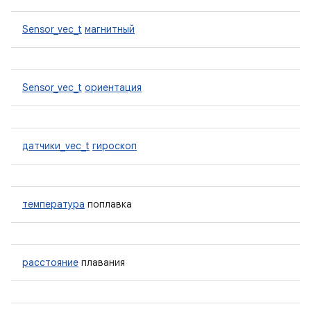
Sensor_vec_t
магнитный
Sensor_vec_t
ориентация
датчики_vec_t
гироскоп
температура
поплавка
расстояние
плавания