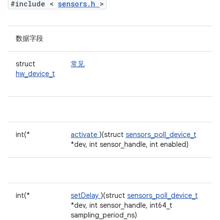
#include <
sensors.h
>
数据字段
struct
常见
hw_device_t
int(*
activate
)(struct
sensors_poll_device_t
*dev, int sensor_handle, int enabled)
int(*
setDelay
)(struct
sensors_poll_device_t
*dev, int sensor_handle, int64_t
sampling_period_ns)