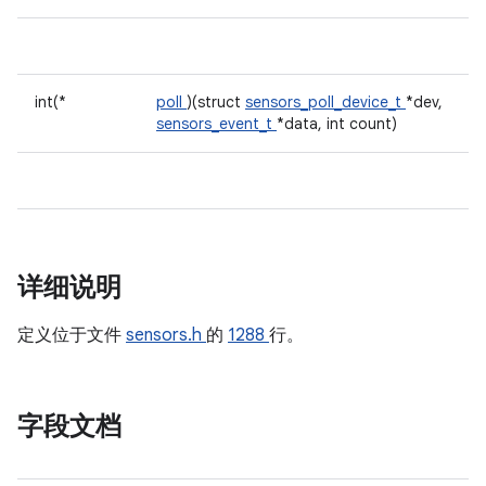
int(*
poll
)(struct
sensors_poll_device_t
*dev,
sensors_event_t
*data, int count)
详细说明
定义位于文件
sensors.h
的
1288
行。
字段文档