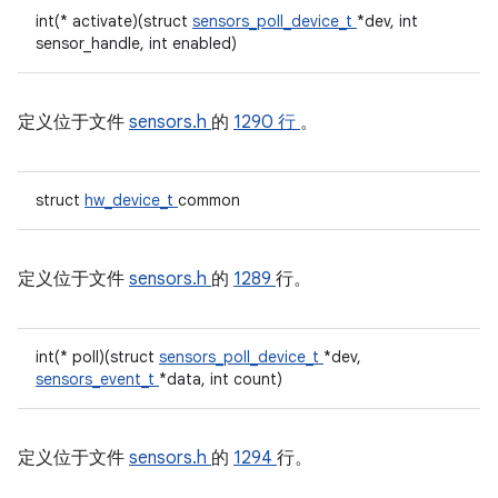
int(* activate)(struct
sensors_poll_device_t
*dev, int
sensor_handle, int enabled)
定义位于文件
sensors.h
的
1290 行
。
struct
hw_device_t
common
定义位于文件
sensors.h
的
1289
行。
int(* poll)(struct
sensors_poll_device_t
*dev,
sensors_event_t
*data, int count)
定义位于文件
sensors.h
的
1294
行。