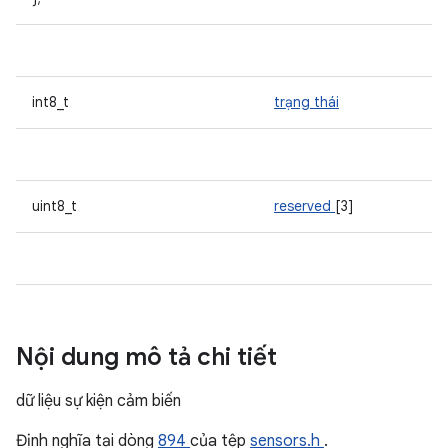
int8_t
trạng thái
uint8_t
reserved
[3]
Nội dung mô tả chi tiết
dữ liệu sự kiện cảm biến
Định nghĩa tại dòng
894
của tệp
sensors.h
.