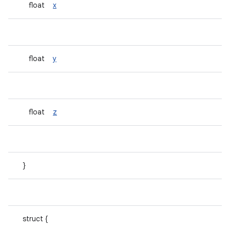
float
x
float
y
float
z
}
struct {