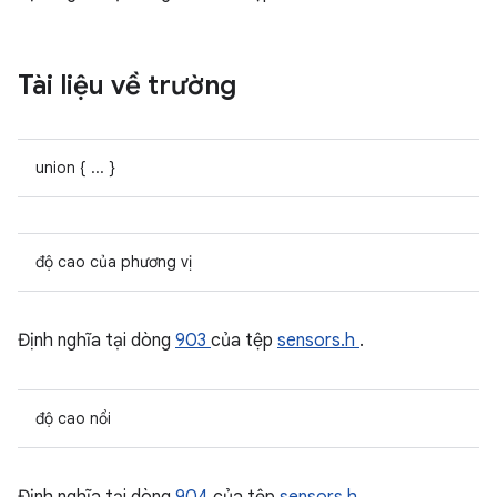
Tài liệu về trường
union { ... }
độ cao của phương vị
Định nghĩa tại dòng
903
của tệp
sensors.h
.
độ cao nổi