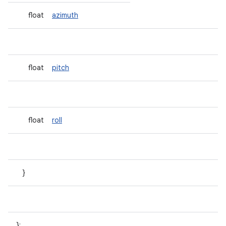
float
azimuth
float
pitch
float
roll
}
};