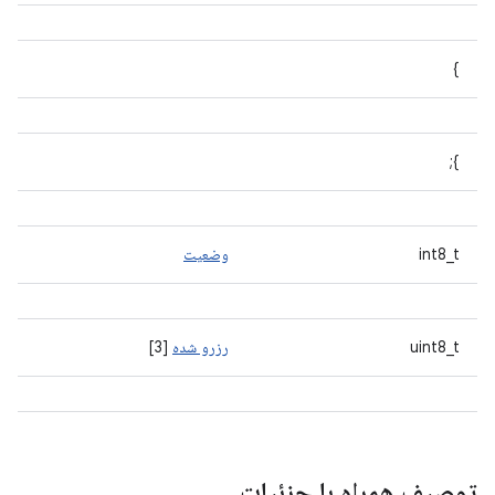
}
};
int8_t
وضعیت
uint8_t
رزرو شده
[3]
توصیف همراه با جزئیات