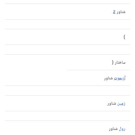
شناور
z
}
ساختار {
آزیموت
شناور
زمین
شناور
رول
شناور