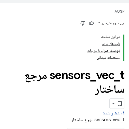
AOSP
این مرور مفید بود؟
در این صفحه
فیلدهای داده
توصیف همراه با جزئیات
مستندات میدانی
_
vec
_
sensors
t مرجع
ساختار
فیلدهای داده
sensors_vec_t مرجع ساختار