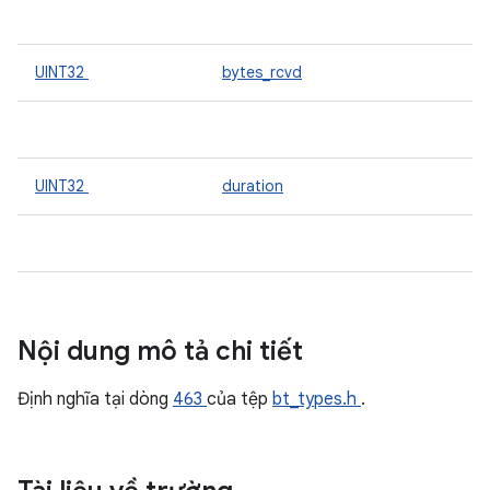
UINT32
bytes_rcvd
UINT32
duration
Nội dung mô tả chi tiết
Định nghĩa tại dòng
463
của tệp
bt_types.h
.