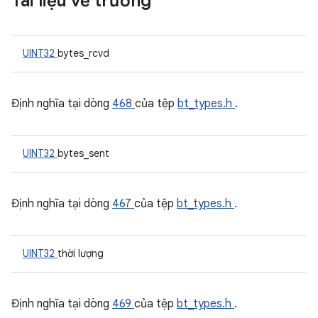
Tài liệu về trường
UINT32
bytes_rcvd
Định nghĩa tại dòng
468
của tệp
bt_types.h
.
UINT32
bytes_sent
Định nghĩa tại dòng
467
của tệp
bt_types.h
.
UINT32
thời lượng
Định nghĩa tại dòng
469
của tệp
bt_types.h
.