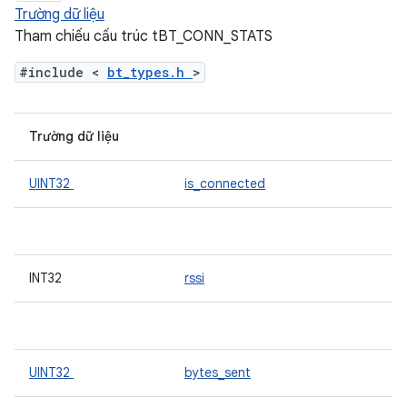
Trường dữ liệu
Tham chiếu cấu trúc tBT_CONN_STATS
#include <
bt_types.h
>
Trường dữ liệu
UINT32
is_connected
INT32
rssi
UINT32
bytes_sent