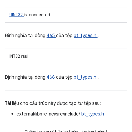
UINT32
is_connected
Định nghĩa tại dòng
465
của tệp
bt_types.h
.
INT32 rssi
Định nghĩa tại dòng
466
của tệp
bt_types.h
.
Tài liệu cho cấu trúc này được tạo từ tệp sau:
external/libnfc-nci/src/include/
bt_types.h
Thông tin này có hữu ích không cho bạn không?