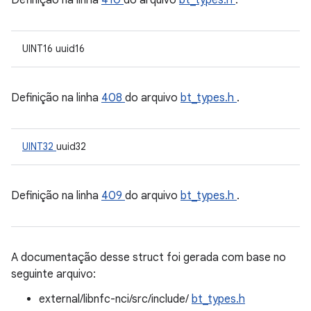
Definição na linha
410
do arquivo
bt_types.h
.
UINT16 uuid16
Definição na linha
408
do arquivo
bt_types.h
.
UINT32
uuid32
Definição na linha
409
do arquivo
bt_types.h
.
A documentação desse struct foi gerada com base no
seguinte arquivo:
external/libnfc-nci/src/include/
bt_types.h