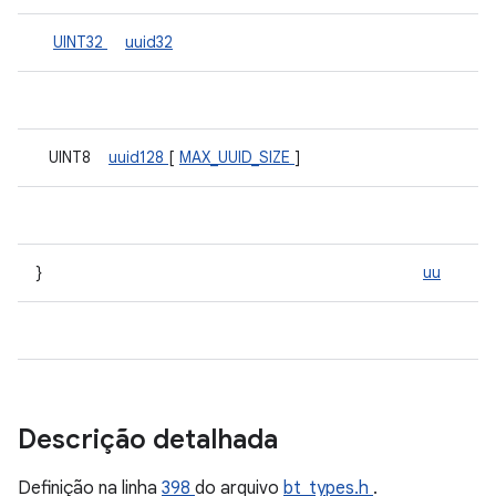
UINT32
uuid32
UINT8
uuid128
[
MAX_UUID_SIZE
]
}
uu
Descrição detalhada
Definição na linha
398
do arquivo
bt_types.h
.