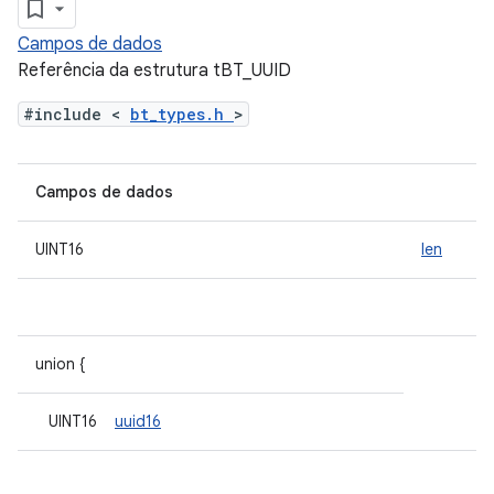
Campos de dados
Referência da estrutura tBT_UUID
#include <
bt_types.h
>
Campos de dados
UINT16
len
union {
UINT16
uuid16