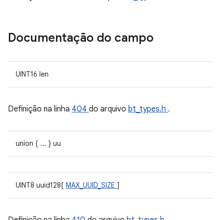
Documentação do campo
UINT16 len
Definição na linha
404
do arquivo
bt_types.h
.
union { ... } uu
UINT8 uuid128[
MAX_UUID_SIZE
]