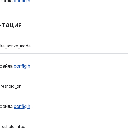
файла
config.h
.
нтация
ke_active_mode
файла
config.h
.
hreshold_dh
файла
config.h
.
hreshold_nfcc