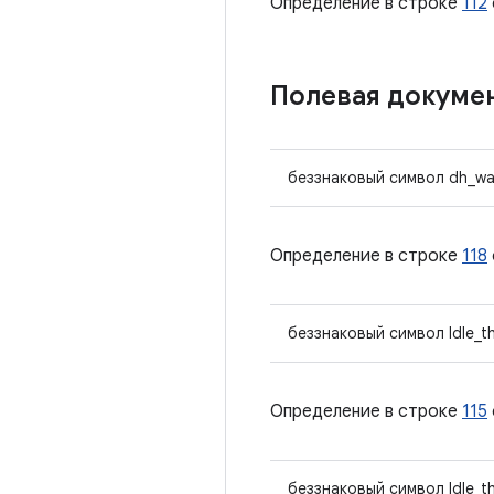
Определение в строке
112
Полевая докуме
беззнаковый символ dh_wa
Определение в строке
118
беззнаковый символ Idle_t
Определение в строке
115
беззнаковый символ Idle_t