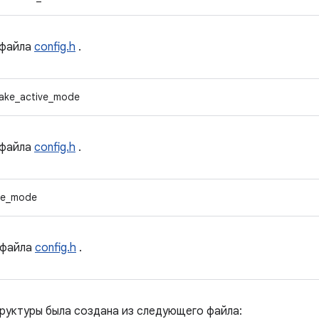
файла
config.h
.
ake_active_mode
файла
config.h
.
ze_mode
файла
config.h
.
руктуры была создана из следующего файла: