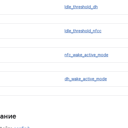
Idle_threshold_dh
Idle_threshold_nfcc
nfc_wake_active_mode
dh_wake_active_mode
ание