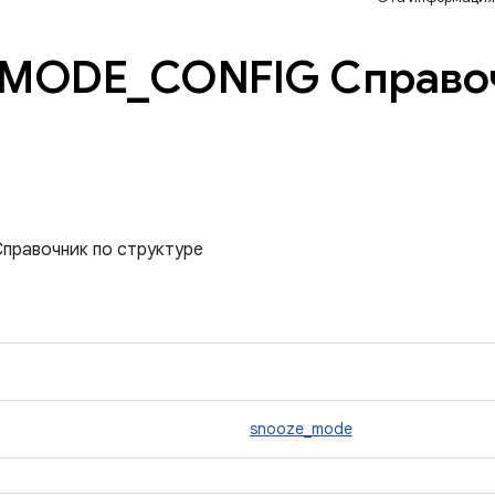
MODE
_
CONFIG Справо
равочник по структуре
snooze_mode