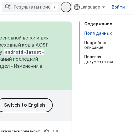
/
Войти
Содержание
Поля данных
основной ветки и для
Подробное
исходный код в AOSP
описание
ку
android-latest-
Полевая
 самый последний
документация
здел «Изменения в
 оказалась полезной?