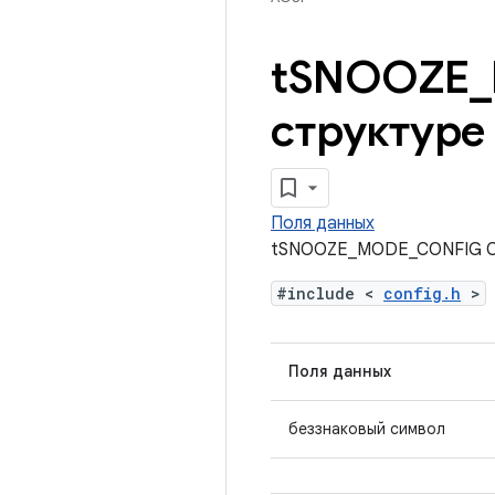
t
SNOOZE
_
структуре
Поля данных
tSNOOZE_MODE_CONFIG Сп
#include <
config.h
>
Поля данных
беззнаковый символ