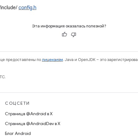
/include/
config.h
Эта информация оказалась полезной?
нице предоставлены по
лицензиям
. Java и OpenJDK – это зарегистриров
TC.
СОЦСЕТИ
Страница @Android в X
Страница @AndroidDev в X
Блог Android