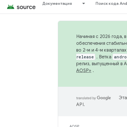
Документация
Поиск кода And
Начиная с 2026 года, 
обеспечения стабильн
во 2-м и 4-м квартала
release
. Ветка
andro
релиз, выпущенный в 
AOSP»
.
Эта
API
.
AOSP