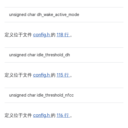
unsigned char dh_wake_active_mode
定义位于文件
config.h
的
118 行
。
unsigned char idle_threshold_dh
定义位于文件
config.h
的
115 行
。
unsigned char idle_threshold_nfcc
定义位于文件
config.h
的
116 行
。