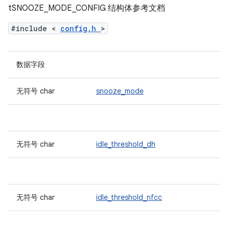
tSNOOZE_MODE_CONFIG 结构体参考文档
#include <
config.h
>
数据字段
无符号 char
snooze_mode
无符号 char
idle_threshold_dh
无符号 char
idle_threshold_nfcc