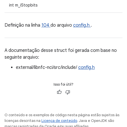
int m_iStopbits
Definição na linha
104
do arquivo
config.h
.
A documentação desse struct foi gerada com base no
seguinte arquivo:
external/libnfc-nci/src/include/
config.h
Isso foi útil?
O conteúdo e os exemplos de código nesta página estão sujeitos às
licenças descritas na
Licença de conteúdo
. Java e OpenJDK são
marcas registradas da Oracle e/ou suas afiliadas.