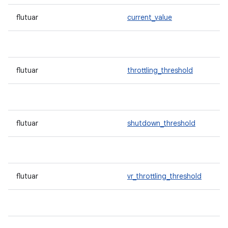
flutuar
current_value
flutuar
throttling_threshold
flutuar
shutdown_threshold
flutuar
vr_throttling_threshold