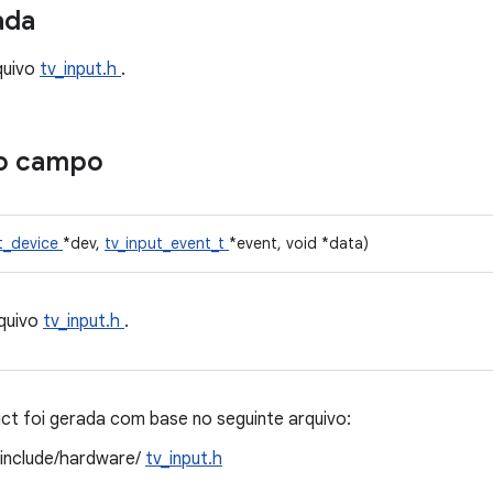
ada
quivo
tv_input.h
.
o campo
t_device
*dev,
tv_input_event_t
*event, void *data)
quivo
tv_input.h
.
t foi gerada com base no seguinte arquivo:
/include/hardware/
tv_input.h