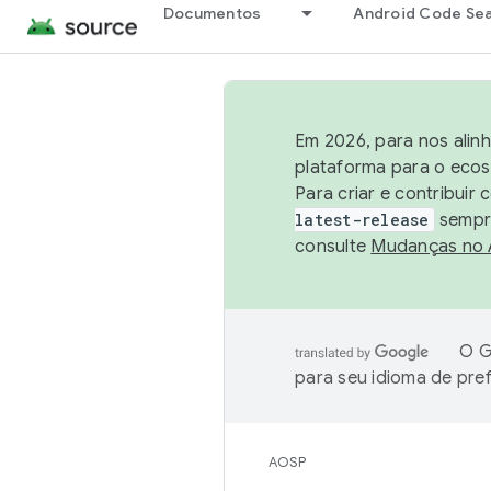
Documentos
Android Code Se
Em 2026, para nos alin
plataforma para o ecos
Para criar e contribuir
latest-release
sempre
consulte
Mudanças no
O G
para seu idioma de pre
AOSP