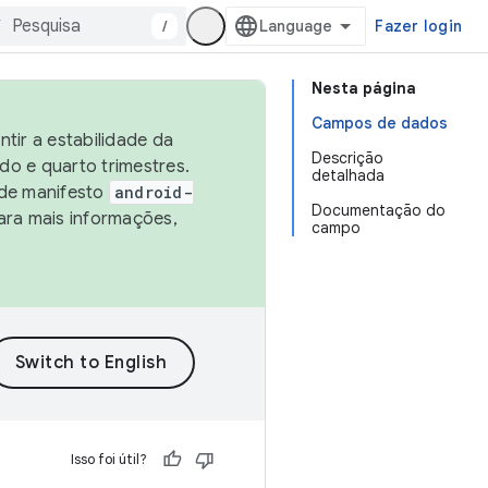
/
Fazer login
Nesta página
Campos de dados
tir a estabilidade da
Descrição
o e quarto trimestres.
detalhada
 de manifesto
android-
Documentação do
ara mais informações,
campo
Isso foi útil?