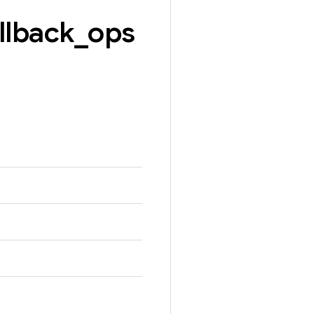
llback
_
ops