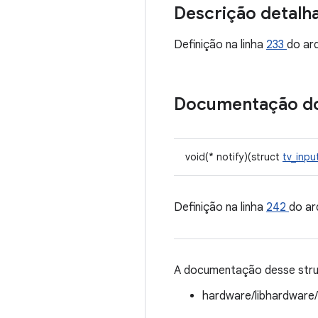
Descrição detalh
Definição na linha
233
do ar
Documentação d
void(* notify)(struct
tv_inpu
Definição na linha
242
do ar
A documentação desse struc
hardware/libhardware