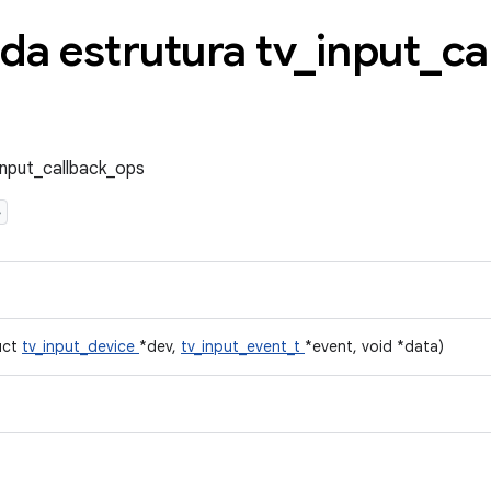
da estrutura tv
_
input
_
ca
input_callback_ops
>
uct
tv_input_device
*dev,
tv_input_event_t
*event, void *data)