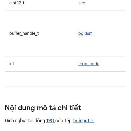
uint32_t
seq
buffer_handle_t
bộ đệm
int
error_code
Nội dung mô tả chi tiết
Định nghĩa tại dòng
190
của tệp
tv_input.h
.