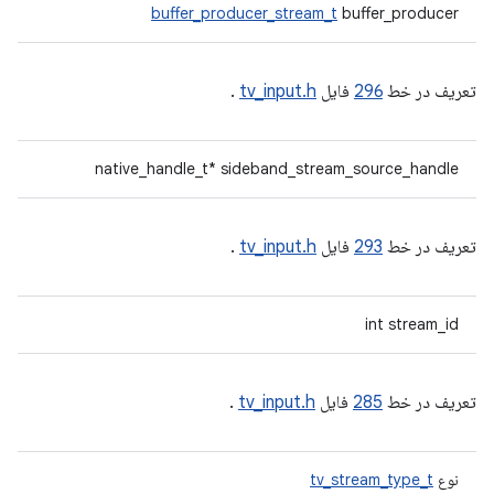
buffer_producer_stream_t
buffer_producer
تعریف در خط
296
فایل
tv_input.h
.
native_handle_t* sideband_stream_source_handle
تعریف در خط
293
فایل
tv_input.h
.
int stream_id
تعریف در خط
285
فایل
tv_input.h
.
نوع
tv_stream_type_t