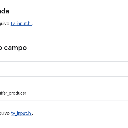
ada
quivo
tv_input.h
.
o campo
uffer_producer
quivo
tv_input.h
.