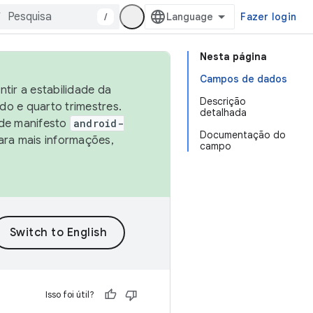
/
Fazer login
Nesta página
Campos de dados
tir a estabilidade da
Descrição
o e quarto trimestres.
detalhada
 de manifesto
android-
Documentação do
ara mais informações,
campo
Isso foi útil?