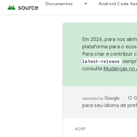
Documentos
Android Code Se
Em 2026, para nos alin
plataforma para o ecos
Para criar e contribuir
latest-release
sempre
consulte
Mudanças no
O G
para seu idioma de pre
AOSP