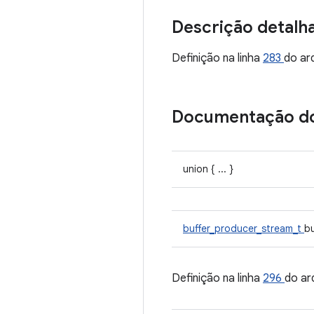
Descrição detalh
Definição na linha
283
do ar
Documentação d
union { ... }
buffer_producer_stream_t
b
Definição na linha
296
do ar