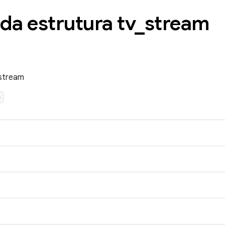
da estrutura tv
_
stream
_stream
>