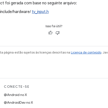
t foi gerada com base no seguinte arquivo:
/include/hardware/
tv_input.h
Isso foi útil?
a página estão sujeitos às licenças descritas na
Licença de conteúdo
. Ja
CONECTE-SE
@Android no X
@AndroidDev no X