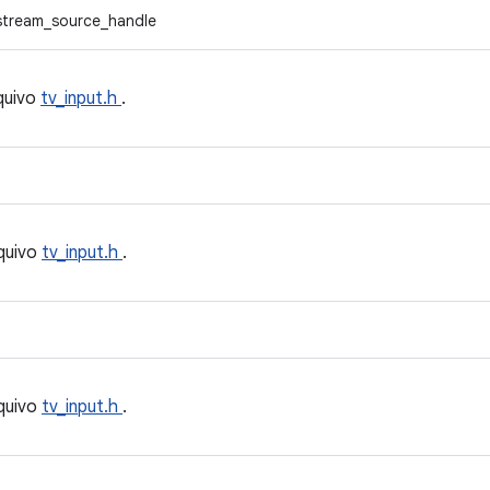
stream_source_handle
quivo
tv_input.h
.
quivo
tv_input.h
.
quivo
tv_input.h
.