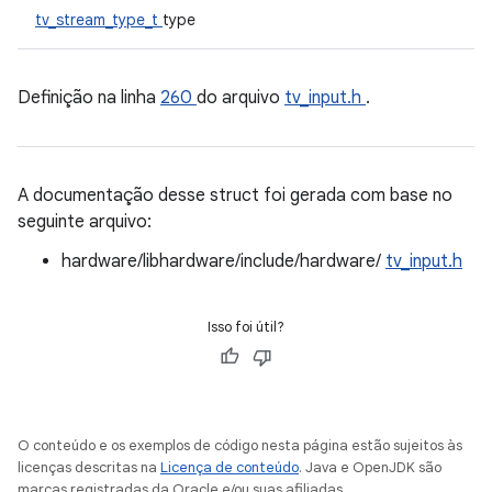
tv_stream_type_t
type
Definição na linha
260
do arquivo
tv_input.h
.
A documentação desse struct foi gerada com base no
seguinte arquivo:
hardware/libhardware/include/hardware/
tv_input.h
Isso foi útil?
O conteúdo e os exemplos de código nesta página estão sujeitos às
licenças descritas na
Licença de conteúdo
. Java e OpenJDK são
marcas registradas da Oracle e/ou suas afiliadas.