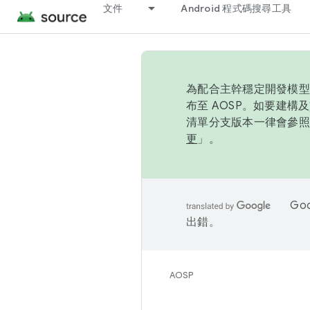
文件
Android 程式碼搜尋工具
為配合主幹穩定開發模型，
布至 AOSP。如要建構及
清單分支版本一律會參照推
更
」。
Go
出錯。
AOSP