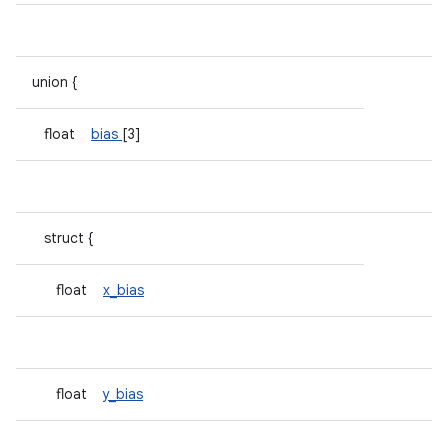
union {
float
bias
[3]
struct {
float
x_bias
float
y_bias